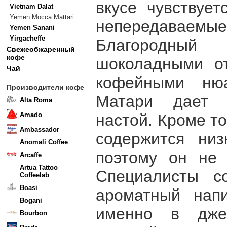
вкусе чувствует
Vietnam Dalat
Yemen Mocca Mattari
непередаваемые
Yemen Sanani
Yirgacheffe
Благородный 
Свежеобжаренный
кофе
шоколадными о
Чай
кофейными ню
Производители кофе
Матари дает п
Alta Roma
настой. Кроме то
Amado
Ambassador
содержится низ
Anomali Coffee
поэтому он не 
Arcaffe
Artua Tattoo
Специалисты со
Coffeelab
Boasi
ароматный напи
Bogani
именно в дже
Bourbon