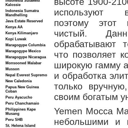
высоте 1900-210
Indonesia Sulawesi
Kalossie
используют в
Indonesia Sumatra
Mandhelling
поэтому этот 
Java Estate Reserved
Kenya AA
чистый. Дан
Kenya Kilimanjaro
Kopi Luwak
обрабатывают т
Maragogype Columbia
Maragogype Mexico
что позволяет к
Maragogype Nicaragua
широкую гамму а
Monsooned Malabar
Musson
и обработка эли
Nepal Everest Supremo
New Caledonia
только вручную
Papua New Guinea
Coban
своим богатым у
Peru Ayacucho
Peru Chanchamaio
Yemen Mocca Mat
Philippines Kape
Musang
небольшими и 
Pеru SHB
St. Helena Island