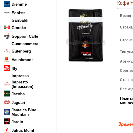
Кофе Y
Diemme
Egoiste
Бренд
Garibaldi
Страна
Gimoka
Goppion Caffe
Страна
Guantanamera
Gutenberg
Тип уп
Hausbrandt
Артику
Illy
Сорт з
Impresso
Степен
Impresto
(Impassion)
Вес из
Jacobs
Плант
Jaguari
монос
Jamaica Blue
Mountain
Jardin
Julius Meinl