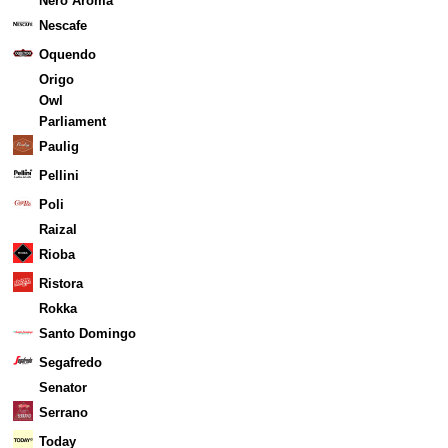
Nero Aroma
Nescafe
Oquendo
Origo
Owl
Parliament
Paulig
Pellini
Poli
Raizal
Rioba
Ristora
Rokka
Santo Domingo
Segafredo
Senator
Serrano
Today