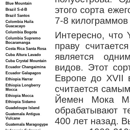
Blue Mountain
этого сорта еже
Brazil S-d-B
Brazil Santos
7-8 килограммов
Colombia Huila
Guacacayo
Интересно, что 
Columbia Bogota
Columbia Supremo
Bocaramanga
праву считаетс
Costa Rica Santa Rosa
является одни
Cuba Altura Lavado
Cuba Crystal Mountain
видов. Этот сор
Ecuador Changaimina
Ecuador Galapagos
Европе до XVII 
Ethiopia Harrar
Ethiopia Longberry
считается самым
Mocca
Ethiopia Mocca
Йемен Мока Ма
Ethiopia Sidamo
обрабатывают т
Guadeloupe Island
Guatemala Antigua
400 лет назад. 
Vulcane
Guatemala Maragogype