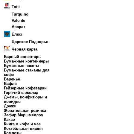
Totti
Turquino
Valente
Арарат
Блюз
Царское Подворье
Черная карта
Барный инвентарь
Бумажные контейнеры
Бумажные пакеты
Бумажные стаканы для
кофе
Варенье
Вафли
Гейзерные кофеварки
Горячий шоколад
Джемы, конфитюры и
повидло
Драже
Жевательная резинка
Зефир Маршмеллоу
Какао
Книга о кофе и чае
Коктейльная вишня
Компоты