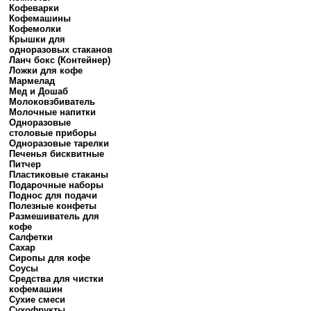
Кофеварки
Кофемашины
Кофемолки
Крышки для
одноразовых стаканов
Ланч бокс (Контейнер)
Ложки для кофе
Мармелад
Мед и Дошаб
Молоковзбиватель
Молочные напитки
Одноразовые
столовые приборы
Одноразовые тарелки
Печенья бисквитные
Питчер
Пластиковые стаканы
Подарочные наборы
Поднос для подачи
Полезные конфеты
Размешиватель для
кофе
Салфетки
Сахар
Сиропы для кофе
Соусы
Средства для чистки
кофемашин
Сухие смеси
Сухофрукты