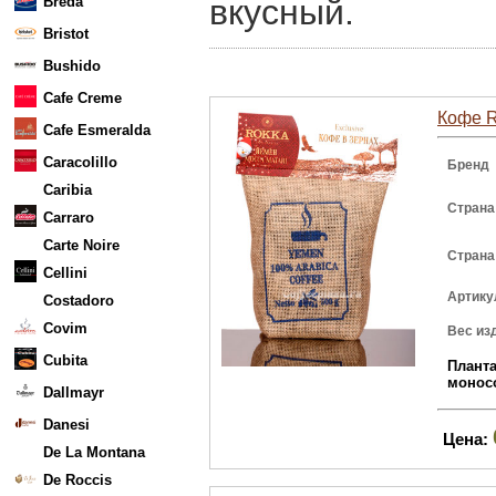
вкусный.
Breda
Bristot
Bushido
Cafe Creme
Кофе R
Cafe Esmeralda
Caracolillo
Бренд
Caribia
Страна
Carraro
Carte Noire
Страна
Cellini
Артику
Costadoro
Covim
Вес из
Cubita
Плант
монос
Dallmayr
Danesi
Цена:
De La Montana
De Roccis