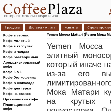
Продукты
Доставка и оплата
Контакты
Страны произво
Yemen Mocca Mattari (Йемен Мока М
Кофе в зернах
Кофе молотый
Yemen Mocca M
Кофе в капсулах
Кофе в чалдах
элитный моносо
Кофе растворимый
который иначе н
Ароматизированный
кофе
из-за его вы
Кофе 3 в 1
Кофе без кофеина
лимитированно
Кофе в шоколаде
Кофе для турки
Мока Матари ку
Кофе на развес
на крутых ск
Органический кофе
Плантационный
полуострова. О
кофе