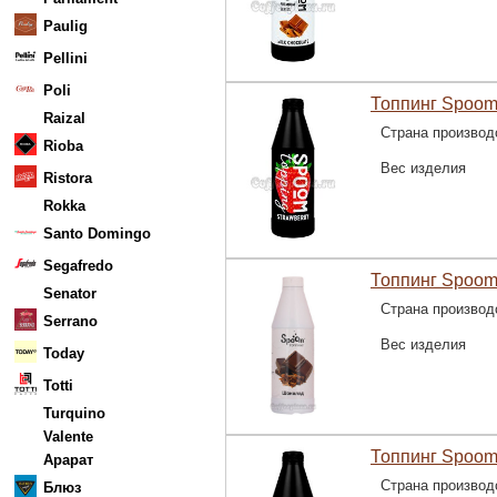
Paulig
Pellini
Poli
Топпинг Spoom
Raizal
Страна производ
Rioba
Вес изделия
Ristora
Rokka
Santo Domingo
Segafredo
Топпинг Spoom
Senator
Страна производ
Serrano
Вес изделия
Today
Totti
Turquino
Valente
Топпинг Spoom
Арарат
Страна производ
Блюз