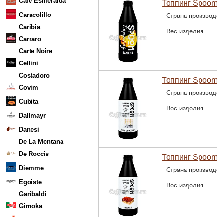
Cafe Esmeralda
Топпинг Spoom
Caracolillo
Страна производ
Caribia
Вес изделия
Carraro
Carte Noire
Cellini
Costadoro
Топпинг Spoom
Covim
Страна производ
Cubita
Вес изделия
Dallmayr
Danesi
De La Montana
De Roccis
Топпинг Spoom
Diemme
Страна производ
Egoiste
Вес изделия
Garibaldi
Gimoka