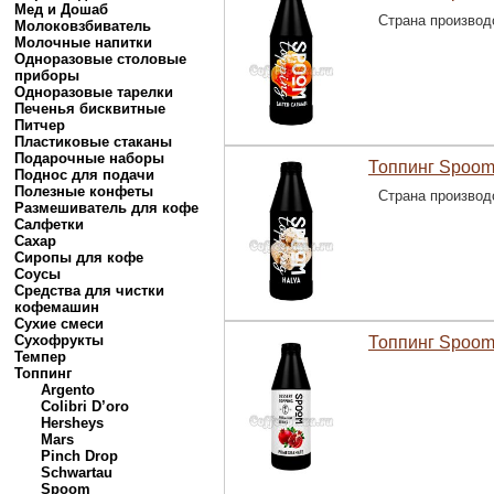
Мед и Дошаб
Страна производ
Молоковзбиватель
Молочные напитки
Одноразовые столовые
приборы
Одноразовые тарелки
Печенья бисквитные
Питчер
Пластиковые стаканы
Подарочные наборы
Топпинг Spoom
Поднос для подачи
Полезные конфеты
Страна производ
Размешиватель для кофе
Салфетки
Сахар
Сиропы для кофе
Соусы
Средства для чистки
кофемашин
Сухие смеси
Сухофрукты
Топпинг Spoom
Темпер
Топпинг
Argento
Colibri D’oro
Hersheys
Mars
Pinch Drop
Schwartau
Spoom