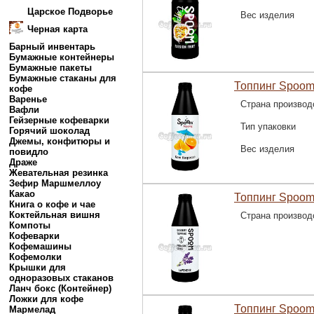
Царское Подворье
Вес изделия
Черная карта
Барный инвентарь
Бумажные контейнеры
Бумажные пакеты
Бумажные стаканы для
Топпинг Spoom
кофе
Варенье
Страна производ
Вафли
Гейзерные кофеварки
Тип упаковки
Горячий шоколад
Джемы, конфитюры и
Вес изделия
повидло
Драже
Жевательная резинка
Зефир Маршмеллоу
Какао
Топпинг Spoom
Книга о кофе и чае
Коктейльная вишня
Страна производ
Компоты
Кофеварки
Кофемашины
Кофемолки
Крышки для
одноразовых стаканов
Ланч бокс (Контейнер)
Ложки для кофе
Топпинг Spoom
Мармелад