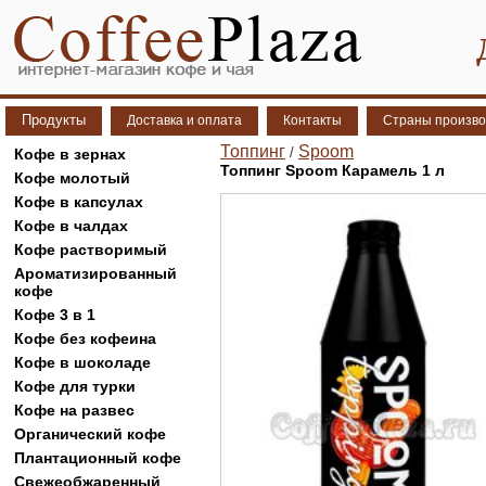
Продукты
Доставка и оплата
Контакты
Страны произво
Топпинг
Spoom
/
Кофе в зернах
Топпинг Spoom Карамель 1 л
Кофе молотый
Кофе в капсулах
Кофе в чалдах
Кофе растворимый
Ароматизированный
кофе
Кофе 3 в 1
Кофе без кофеина
Кофе в шоколаде
Кофе для турки
Кофе на развес
Органический кофе
Плантационный кофе
Свежеобжаренный