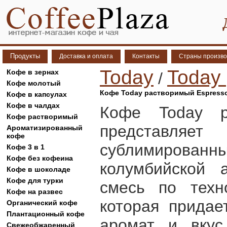
Продукты
Доставка и оплата
Контакты
Страны произво
Today
Today
Кофе в зернах
/
Кофе молотый
Кофе Today растворимый Espresso 9
Кофе в капсулах
Кофе в чалдах
Кофе Today р
Кофе растворимый
представляет
Ароматизированный
кофе
сублимирова
Кофе 3 в 1
Кофе без кофеина
колумбийской а
Кофе в шоколаде
Кофе для турки
смесь по техн
Кофе на развес
которая придае
Органический кофе
Плантационный кофе
аромат и вкус
Свежеобжаренный