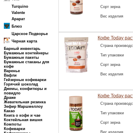
Turquino
Сорт зерна
Valente
Вес изделия
Арарат
Блюз
Царское Подворье
Кофе Today рас
Черная карта
Страна производс
Барный инвентарь
Бумажные контейнеры
Тип упаковки
Бумажные пакеты
Бумажные стаканы для
Сорт зерна
кофе
Варенье
Вес изделия
Вафли
Гейзерные кофеварки
Горячий шоколад
Джемы, конфитюры и
повидло
Кофе Today раст
Драже
Жевательная резинка
Страна производс
Зефир Маршмеллоу
Какао
Тип упаковки
Книга о кофе и чае
Коктейльная вишня
Сорт зерна
Компоты
Кофеварки
Вес изделия