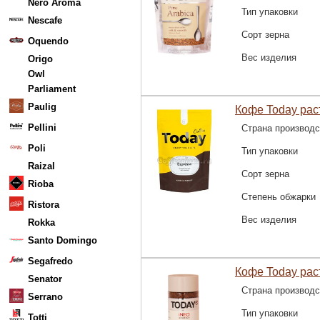
Nero Aroma
Тип упаковки
Nescafe
Сорт зерна
Oquendo
Вес изделия
Origo
Owl
Parliament
Paulig
Кофе Today рас
Pellini
Страна производс
Poli
Тип упаковки
Raizal
Сорт зерна
Rioba
Степень обжарки
Ristora
Вес изделия
Rokka
Santo Domingo
Segafredo
Кофе Today раст
Senator
Страна производс
Serrano
Тип упаковки
Totti