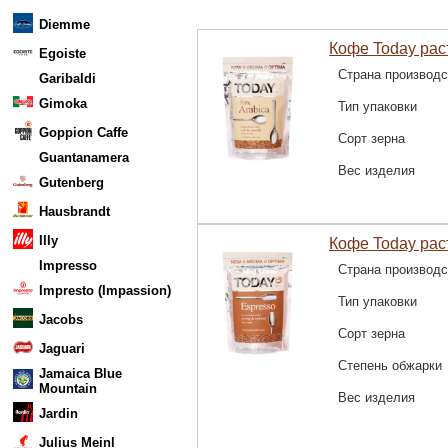
Diemme
Кофе Today рас
Egoiste
Страна производс
Garibaldi
Gimoka
Тип упаковки
Goppion Caffe
Сорт зерна
Guantanamera
Вес изделия
Gutenberg
Hausbrandt
Illy
Кофе Today рас
Impresso
Страна производс
Impresto (Impassion)
Тип упаковки
Jacobs
Сорт зерна
Jaguari
Степень обжарки
Jamaica Blue
Mountain
Вес изделия
Jardin
Julius Meinl