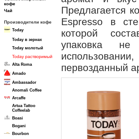
кофе
Предлагается к
Чай
Espresso в сте
Производители кофе
Today
которой сост
Today в зернах
упаковка не
Today молотый
использован
Today растворимый
Alta Roma
первозданный ар
Amado
Ambassador
Anomali Coffee
Arcaffe
Artua Tattoo
Coffeelab
Boasi
Bogani
Bourbon