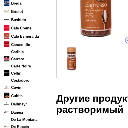
Breda
Bristot
Bushido
Cafe Creme
Cafe Esmeralda
Caracolillo
Caribia
Carraro
Carte Noire
Cellini
Costadoro
Covim
Другие продук
Cubita
Dallmayr
растворимый
Danesi
De La Montana
De Roccis