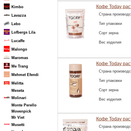
Кофе Today раст
Kimbo
Страна производс
Lavazza
Тип упаковки
Lebo
Lofbergs Lila
Сорт зерна
Lucaffe
Вес изделия
Malongo
Maromas
Кофе Today раст
Me Trang
Страна производс
Mehmet Efendi
Тип упаковки
Melitta
Сорт зерна
Meseta
Molinari
Вес изделия
Monte Perello
Movenpick
Mr Viet
Кофе Today рас
Musetti
Страна производс