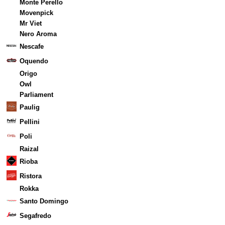
Monte Perello
Movenpick
Mr Viet
Nero Aroma
Nescafe
Oquendo
Origo
Owl
Parliament
Paulig
Pellini
Poli
Raizal
Rioba
Ristora
Rokka
Santo Domingo
Segafredo