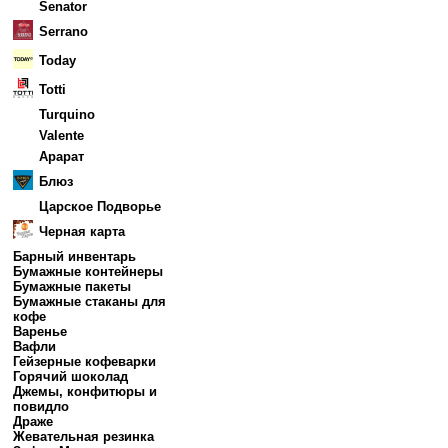
Senator
Serrano
Today
Totti
Turquino
Valente
Арарат
Блюз
Царское Подворье
Черная карта
Барный инвентарь
Бумажные контейнеры
Бумажные пакеты
Бумажные стаканы для
кофе
Варенье
Вафли
Гейзерные кофеварки
Горячий шоколад
Джемы, конфитюры и
повидло
Драже
Жевательная резинка