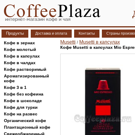
Продукты
Доставка и оплата
Контакты
Страны произво
Musetti
Musetti в капсулах
/
Кофе в зернах
Кофе Musetti в капсулах Mio Esp
Кофе молотый
Кофе в капсулах
Кофе в чалдах
Кофе растворимый
Ароматизированный
кофе
Кофе 3 в 1
Кофе без кофеина
Кофе в шоколаде
Кофе для турки
Кофе на развес
Органический кофе
Плантационный кофе
Свежеобжаренный