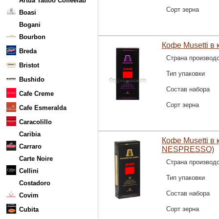
Artua Tattoo Coffeelab
Сорт зерна
Boasi
Bogani
Bourbon
Кофе Musetti 
Breda
Страна производ
Bristot
Тип упаковки
Bushido
Состав набора
Cafe Creme
Сорт зерна
Cafe Esmeralda
Caracolillo
Caribia
Кофе Musetti в
Carraro
NESPRESSO)
Carte Noire
Страна производ
Cellini
Тип упаковки
Costadoro
Состав набора
Covim
Сорт зерна
Cubita