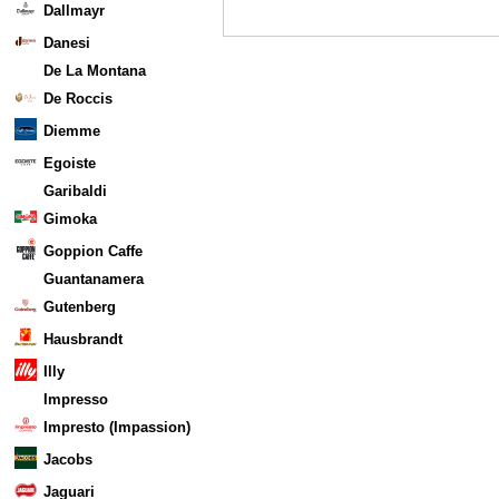
Dallmayr
Danesi
De La Montana
De Roccis
Diemme
Egoiste
Garibaldi
Gimoka
Goppion Caffe
Guantanamera
Gutenberg
Hausbrandt
Illy
Impresso
Impresto (Impassion)
Jacobs
Jaguari