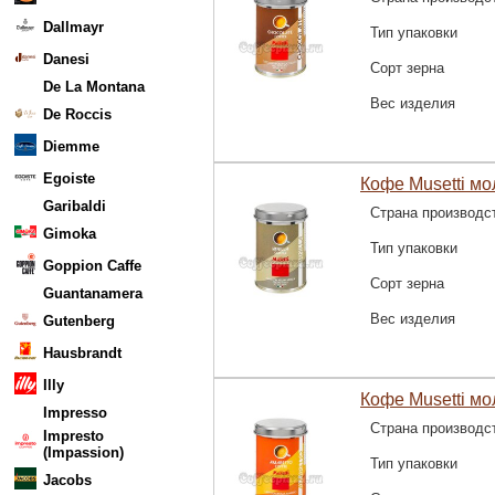
Dallmayr
Тип упаковки
Danesi
Сорт зерна
De La Montana
Вес изделия
De Roccis
Diemme
Egoiste
Кофе Musetti мо
Garibaldi
Страна производс
Gimoka
Тип упаковки
Goppion Caffe
Сорт зерна
Guantanamera
Вес изделия
Gutenberg
Hausbrandt
Illy
Кофе Musetti мо
Impresso
Страна производс
Impresto
(Impassion)
Тип упаковки
Jacobs