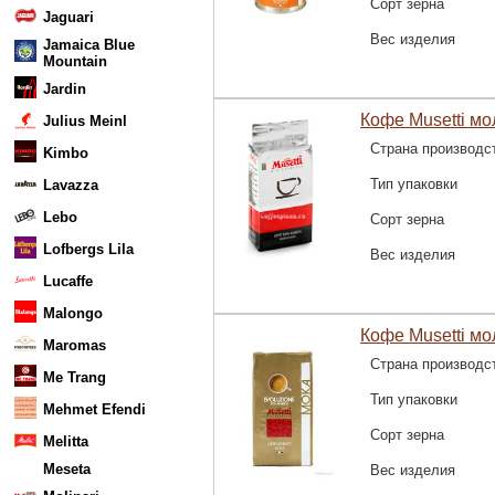
Сорт зерна
Jaguari
Вес изделия
Jamaica Blue
Mountain
Jardin
Кофе Musetti мо
Julius Meinl
Страна производс
Kimbo
Тип упаковки
Lavazza
Lebo
Сорт зерна
Lofbergs Lila
Вес изделия
Lucaffe
Malongo
Кофе Musetti мо
Maromas
Страна производс
Me Trang
Тип упаковки
Mehmet Efendi
Сорт зерна
Melitta
Meseta
Вес изделия