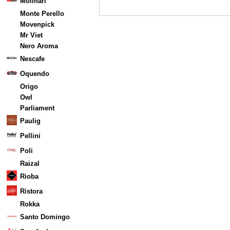
Molinari
Monte Perello
Movenpick
Mr Viet
Nero Aroma
Nescafe
Oquendo
Origo
Owl
Parliament
Paulig
Pellini
Poli
Raizal
Rioba
Ristora
Rokka
Santo Domingo