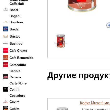
Artua Tattoo
Coffeelab
Boasi
Bogani
Bourbon
Breda
Bristot
Bushido
Cafe Creme
Cafe Esmeralda
Caracolillo
Caribia
Другие продук
Carraro
Carte Noire
Cellini
Costadoro
Covim
Кофе Musetti мо
Cubita
Страна производс