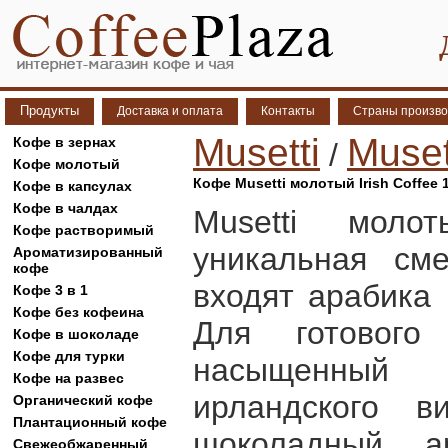
Продукты
Доставка и оплата
Контакты
Страны произво
Musetti
Muset
Кофе в зернах
/
Кофе молотый
Кофе Musetti молотый Irish Coffee 
Кофе в капсулах
Кофе в чалдах
Musetti моло
Кофе растворимый
уникальная сме
Ароматизированный
кофе
входят арабика 
Кофе 3 в 1
Кофе без кофеина
Для готового
Кофе в шоколаде
Кофе для турки
насыщенный
Кофе на развес
ирландского в
Органический кофе
Плантационный кофе
шоколадный а
Свежеобжаренный