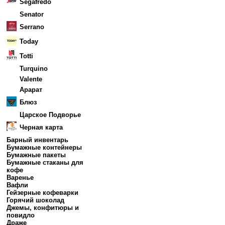
Segafredo
Senator
Serrano
Today
Totti
Turquino
Valente
Арарат
Блюз
Царское Подворье
Черная карта
Барный инвентарь
Бумажные контейнеры
Бумажные пакеты
Бумажные стаканы для
кофе
Варенье
Вафли
Гейзерные кофеварки
Горячий шоколад
Джемы, конфитюры и
повидло
Драже