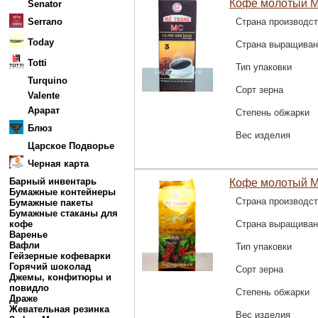
Кофе молотый M
Senator
Serrano
Страна производс
Today
Страна выращиван
Totti
Тип упаковки
Turquino
Сорт зерна
Valente
Арарат
Степень обжарки
Блюз
Вес изделия
Царское Подворье
Черная карта
Барный инвентарь
Кофе молотый Me
Бумажные контейнеры
Страна производс
Бумажные пакеты
Бумажные стаканы для
кофе
Страна выращиван
Варенье
Вафли
Тип упаковки
Гейзерные кофеварки
Горячий шоколад
Сорт зерна
Джемы, конфитюры и
повидло
Степень обжарки
Драже
Жевательная резинка
Вес изделия