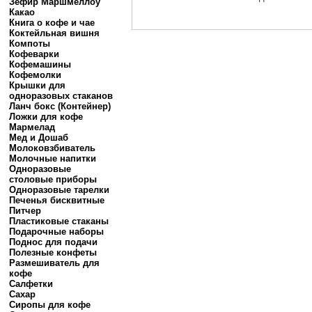
Зефир Маршмеллоу
Какао
Книга о кофе и чае
Коктейльная вишня
Компоты
Кофеварки
Кофемашины
Кофемолки
Крышки для
одноразовых стаканов
Ланч бокс (Контейнер)
Ложки для кофе
Мармелад
Мед и Дошаб
Молоковзбиватель
Молочные напитки
Одноразовые
столовые приборы
Одноразовые тарелки
Печенья бисквитные
Питчер
Пластиковые стаканы
Подарочные наборы
Поднос для подачи
Полезные конфеты
Размешиватель для
кофе
Салфетки
Сахар
Сиропы для кофе