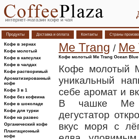
Продукты
Доставка и оплата
Контакты
Страны произво
Me Trang
Me 
Кофе в зернах
/
Кофе молотый
Кофе молотый Me Trang Ocean Blue 
Кофе в капсулах
Кофе в чалдах
Кофе молотый M
Кофе растворимый
уникальный нап
Ароматизированный
кофе
себе аромат и в
Кофе 3 в 1
Кофе без кофеина
В чашке Me 
Кофе в шоколаде
Кофе для турки
дегустатор откр
Кофе на развес
вкус моря с лё
Органический кофе
Плантационный
едва уловимым 
кофе