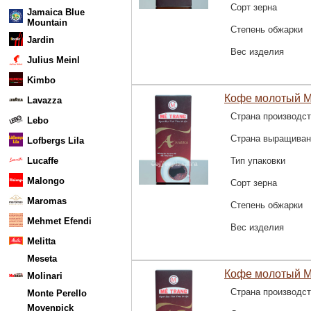
Сорт зерна
Jamaica Blue
Mountain
Степень обжарки
Jardin
Вес изделия
Julius Meinl
Kimbo
Кофе молотый Me
Lavazza
Страна производс
Lebo
Страна выращиван
Lofbergs Lila
Lucaffe
Тип упаковки
Malongo
Сорт зерна
Maromas
Степень обжарки
Mehmet Efendi
Вес изделия
Melitta
Meseta
Кофе молотый Me
Molinari
Страна производс
Monte Perello
Movenpick