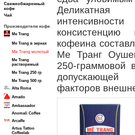
Свежеобжаренный
Деликатная
кофе
Чай
интенсивност
Производители кофе
консистенцию 
Me Trang
кофеина составл
Me Trang в зернах
Me Trang молотый
Ме Транг Оуше
Me Trang
250-граммовой в
растворимый
Me Trang 250 гр
допускающей 
Me Trang 500 гр
факторов внешне
Alta Roma
Amado
Ambassador
Anomali Coffee
Arcaffe
Artua Tattoo
Coffeelab