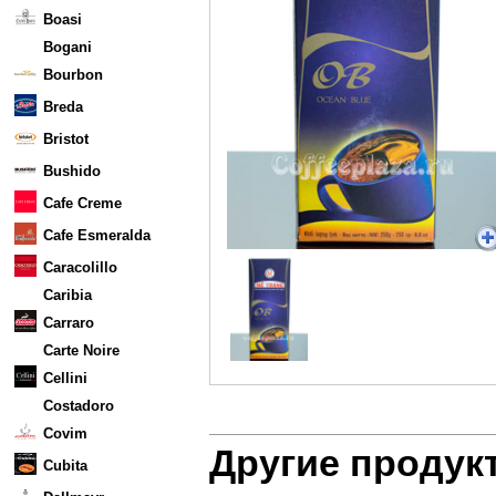
Boasi
Bogani
Bourbon
Breda
Bristot
Bushido
Cafe Creme
Cafe Esmeralda
Caracolillo
Caribia
Carraro
Carte Noire
Cellini
Costadoro
Covim
Другие продук
Cubita