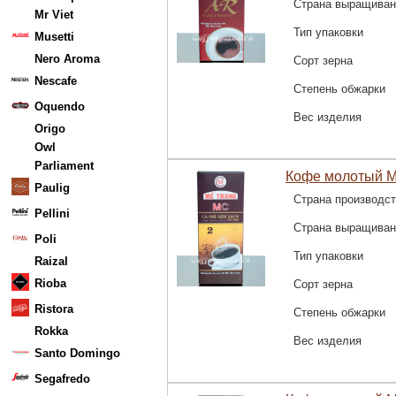
Страна выращиван
Mr Viet
Тип упаковки
Musetti
Nero Aroma
Сорт зерна
Nescafe
Степень обжарки
Oquendo
Вес изделия
Origo
Owl
Parliament
Кофе молотый M
Paulig
Страна производс
Pellini
Страна выращиван
Poli
Тип упаковки
Raizal
Rioba
Сорт зерна
Ristora
Степень обжарки
Rokka
Вес изделия
Santo Domingo
Segafredo