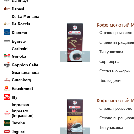
Dallmayr
Danesi
De La Montana
De Roccis
Кофе молотый Me
Diemme
Страна производс
Egoiste
Страна выращиван
Garibaldi
Тип упаковки
Gimoka
Сорт зерна
Goppion Caffe
Степень обжарки
Guantanamera
Gutenberg
Вес изделия
Hausbrandt
Illy
Кофе молотый M
Impresso
Страна производс
Impresto
(Impassion)
Страна выращиван
Jacobs
Тип упаковки
Jaguari