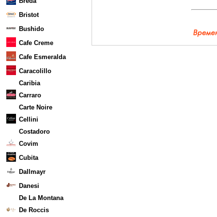
Breda
Bristot
Bushido
Cafe Creme
Cafe Esmeralda
Caracolillo
Caribia
Carraro
Carte Noire
Cellini
Costadoro
Covim
Cubita
Dallmayr
Danesi
De La Montana
De Roccis