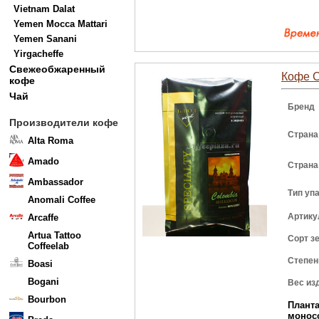
Vietnam Dalat
Yemen Mocca Mattari
Yemen Sanani
Yirgacheffe
Свежеобжаренный
Кофе C
кофе
Чай
Бренд
Производители кофе
Страна
Alta Roma
Amado
Страна
Ambassador
Тип уп
Anomali Coffee
Артику
Arcaffe
Artua Tattoo
Сорт з
Coffeelab
Степен
Boasi
Bogani
Вес из
Bourbon
Плант
монос