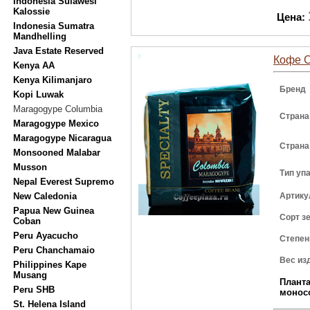
Indonesia Sulawesi
Kalossie
Цена:
Indonesia Sumatra
Mandhelling
Java Estate Reserved
Кофе C
Kenya AA
Kenya Kilimanjaro
Бренд
Kopi Luwak
Maragogype Columbia
Страна
Maragogype Mexico
Maragogype Nicaragua
Страна
Monsooned Malabar
Musson
Тип уп
Nepal Everest Supremo
New Caledonia
Артику
Papua New Guinea
Сорт з
Coban
Peru Ayacucho
Степен
Peru Chanchamaio
Вес из
Philippines Kape
Musang
Плант
Pеru SHB
монос
St. Helena Island