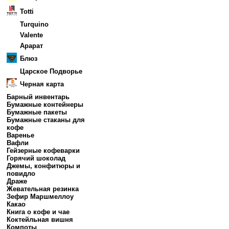
Totti
Turquino
Valente
Арарат
Блюз
Царское Подворье
Черная карта
Барный инвентарь
Бумажные контейнеры
Бумажные пакеты
Бумажные стаканы для
кофе
Варенье
Вафли
Гейзерные кофеварки
Горячий шоколад
Джемы, конфитюры и
повидло
Драже
Жевательная резинка
Зефир Маршмеллоу
Какао
Книга о кофе и чае
Коктейльная вишня
Компоты