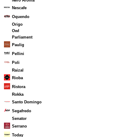
Nero Aroma
Nescafe
Oquendo
Origo
Owl
Parliament
Paulig
Pellini
Poli
Raizal
Rioba
Ristora
Rokka
Santo Domingo
Segafredo
Senator
Serrano
Today