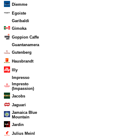
Diemme
Egoiste
Garibaldi
Gimoka
Goppion Caffe
Guantanamera
Gutenberg
Hausbrandt
Illy
Impresso
Impresto
(Impassion)
Jacobs
Jaguari
Jamaica Blue
Mountain
Jardin
Julius Meinl