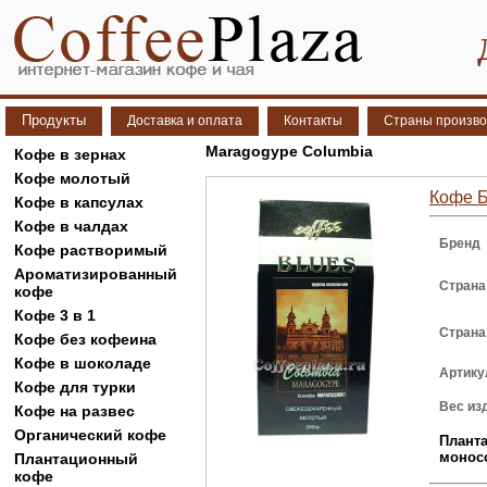
Продукты
Доставка и оплата
Контакты
Страны произво
Maragogype Columbia
Кофе в зернах
Кофе молотый
Кофе Б
Кофе в капсулах
Кофе в чалдах
Бренд
Кофе растворимый
Ароматизированный
Страна
кофе
Кофе 3 в 1
Страна
Кофе без кофеина
Кофе в шоколаде
Артику
Кофе для турки
Вес из
Кофе на развес
Органический кофе
Плант
монос
Плантационный
кофе