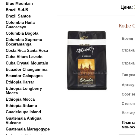
Blue Mountain
Цена:
Brazil S-d-B
Brazil Santos
Colombia Huila
Кофе C
Guacacayo
Columbia Bogota
Бренд
Columbia Supremo
Bocaramanga
Costa Rica Santa Rosa
Страна
Cuba Altura Lavado
Cuba Crystal Mountain
Страна
Ecuador Changaimina
Тип уп
Ecuador Galapagos
Ethiopia Harrar
Артику
Ethiopia Longberry
Mocca
Сорт з
Ethiopia Mocca
Степен
Ethiopia Sidamo
Guadeloupe Island
Вес из
Guatemala Antigua
Плант
Vulcane
монос
Guatemala Maragogype