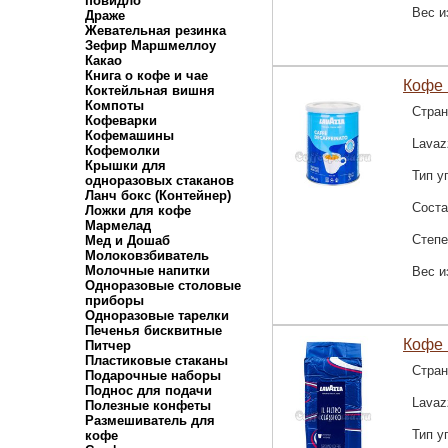
повидло
Вес и
Драже
Жевательная резинка
Зефир Маршмеллоу
Какао
Книга о кофе и чае
Кофе 
Коктейльная вишня
Компоты
Стран
Кофеварки
Кофемашины
Lavaz
Кофемолки
Крышки для
Тип у
одноразовых стаканов
Ланч бокс (Контейнер)
Соста
Ложки для кофе
Мармелад
Степе
Мед и Дошаб
Молоковзбиватель
Молочные напитки
Вес и
Одноразовые столовые
приборы
Одноразовые тарелки
Печенья бисквитные
Кофе 
Питчер
Пластиковые стаканы
Стран
Подарочные наборы
Поднос для подачи
Lavaz
Полезные конфеты
Размешиватель для
Тип у
кофе