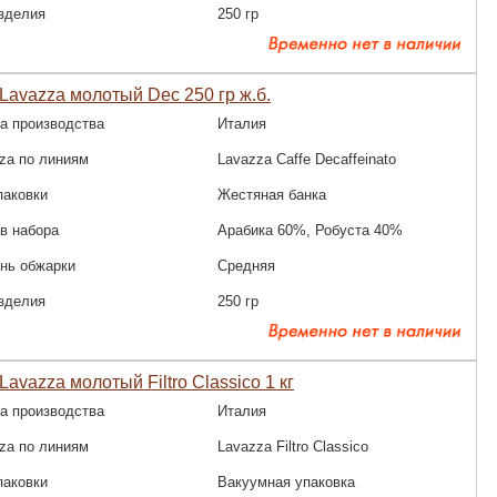
зделия
250 гр
Lavazza молотый Dec 250 гр ж.б.
а производства
Италия
za по линиям
Lavazza Caffe Decaffeinato
паковки
Жестяная банка
в набора
Арабика 60%, Робуста 40%
нь обжарки
Средняя
зделия
250 гр
Lavazza молотый Filtro Classico 1 кг
а производства
Италия
za по линиям
Lavazza Filtro Classico
паковки
Вакуумная упаковка