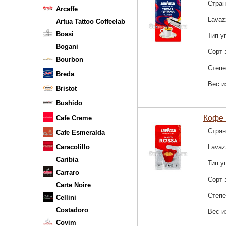
Стран
Arcaffe
Lavaz
Artua Tattoo Coffeelab
Boasi
Тип у
Bogani
Сорт 
Bourbon
Степе
Breda
Вес и
Bristot
Bushido
Кофе 
Cafe Creme
Стран
Cafe Esmeralda
Caracolillo
Lavaz
Caribia
Тип у
Carraro
Сорт 
Carte Noire
Степе
Cellini
Costadoro
Вес и
Covim