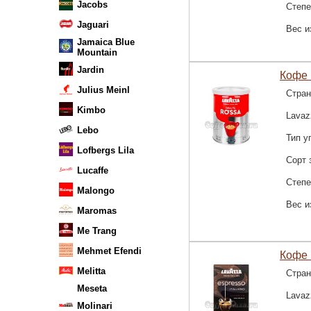
Jacobs
Степе
Jaguari
Вес и
Jamaica Blue
Mountain
Jardin
Кофе 
Julius Meinl
Стран
Kimbo
Lavaz
Lebo
Тип у
Lofbergs Lila
Сорт 
Lucaffe
Степе
Malongo
Вес и
Maromas
Me Trang
Mehmet Efendi
Кофе 
Melitta
Стран
Meseta
Lavaz
Molinari