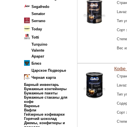
Стран
Segafredo
Lavaz
Senator
Serrano
Тип у
Today
Сорт 
Totti
Степе
Turquino
Вес и
Valente
Арарат
Блюз
Кофе 
Царское Подворье
Стран
Черная карта
Барный инвентарь
Lavaz
Бумажные контейнеры
Бумажные пакеты
Тип у
Бумажные стаканы для
кофе
Соде
Варенье
Вафли
Сорт 
Гейзерные кофеварки
Горячий шоколад
Степе
Джемы, конфитюры и