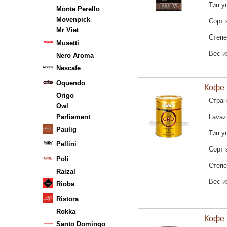
Тип у
Monte Perello
Movenpick
Сорт 
Mr Viet
Степе
Musetti
Вес и
Nero Aroma
Nescafe
Oquendo
Кофе 
Origo
Стран
Owl
Parliament
Lavaz
Paulig
Тип у
Pellini
Сорт 
Poli
Степе
Raizal
Вес и
Rioba
Ristora
Rokka
Кофе 
Santo Domingo