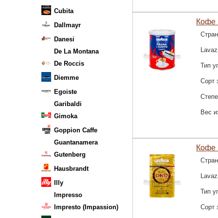
Cubita
Кофе 
Dallmayr
Стран
Danesi
Lavaz
De La Montana
De Roccis
Тип у
Diemme
Сорт 
Egoiste
Степе
Garibaldi
Вес и
Gimoka
Goppion Caffe
Guantanamera
Кофе 
Gutenberg
Стран
Hausbrandt
Lavaz
Illy
Тип у
Impresso
Impresto (Impassion)
Сорт 