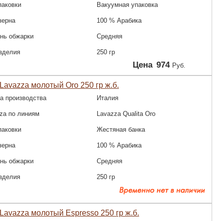
паковки
Вакуумная упаковка
зерна
100 % Арабика
нь обжарки
Средняя
зделия
250 гр
Цена
974
Руб.
Lavazza молотый Oro 250 гр ж.б.
а производства
Италия
za по линиям
Lavazza Qualitа Oro
паковки
Жестяная банка
зерна
100 % Арабика
нь обжарки
Средняя
зделия
250 гр
Lavazza молотый Espresso 250 гр ж.б.