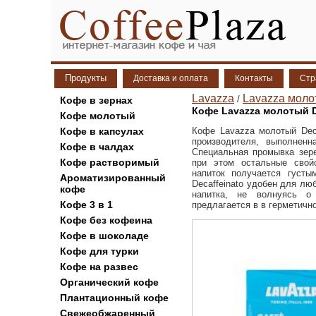
Продукты
Доставка и оплата
Контакты
Стр
Lavazza
Lavazza моло
/
Кофе в зернах
Кофе Lavazza молотый D
Кофе молотый
Кофе в капсулах
Кофе Lavazza молотый Dec
производителя, выполненн
Кофе в чалдах
Специальная промывка зер
Кофе растворимый
при этом остальные свойс
напиток получается густ
Ароматизированный
Decaffeinato удобен для лю
кофе
напитка, не волнуясь о
Кофе 3 в 1
предлагается в в герметичн
Кофе без кофеина
Кофе в шоколаде
Кофе для турки
Кофе на развес
Органический кофе
Плантационный кофе
Свежеобжаренный