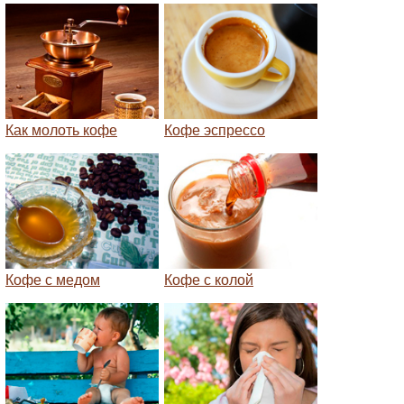
Как молоть кофе
Кофе эспрессо
Кофе с медом
Кофе с колой