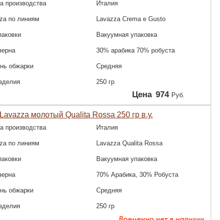
а производства
Италия
za по линиям
Lavazza Crema e Gusto
паковки
Вакуумная упаковка
зерна
30% арабика 70% робуста
нь обжарки
Средняя
зделия
250 гр
Цена
974
Руб.
Lavazza молотый Qualita Rossa 250 гр в.у.
а производства
Италия
za по линиям
Lavazza Qualita Rossa
паковки
Вакуумная упаковка
зерна
70% Арабика, 30% Робуста
нь обжарки
Средняя
зделия
250 гр