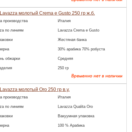
Lavazza молотый Crema e Gusto 250 гр ж.б.
а производства
Италия
za по линиям
Lavazza Crema e Gusto
паковки
Жестяная банка
зерна
30% арабика 70% робуста
нь обжарки
Средняя
зделия
250 гр
Lavazza молотый Oro 250 гр в.у.
а производства
Италия
za по линиям
Lavazza Qualitа Oro
паковки
Вакуумная упаковка
зерна
100 % Арабика