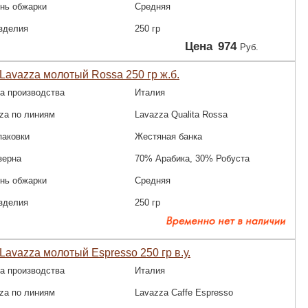
нь обжарки
Средняя
зделия
250 гр
Цена
974
Руб.
Lavazza молотый Rossa 250 гр ж.б.
а производства
Италия
za по линиям
Lavazza Qualita Rossa
паковки
Жестяная банка
зерна
70% Арабика, 30% Робуста
нь обжарки
Средняя
зделия
250 гр
Lavazza молотый Espresso 250 гр в.у.
а производства
Италия
za по линиям
Lavazza Caffe Espresso