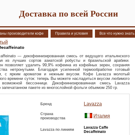
Доставка по всей России
аны производители кофе
Правила и условия
Все что нужно знать
тый
ecaffeinato
affeinato — декофеинизированная смесь от ведущего итальянского
ая из лучших сортов азиатской робусты и бразильской арабики.
ен позволяет удалить 99,9% кофеина из кофейных зерен, сохраняя
тва нетронутыми. Благодаря усиленной термообработке готовый
ым, с ярким ароматом и нежным вкусом. Кофе Lavazza молотый
бого времени суток: теперь Вы можете насладиться вкусом любимого
 возможной бессоннице. Декофеинизироваянная смесь Lavazza
о запечатанном пакете из многослойной фольги объемом 250 гр.
Lavazza
Бренд
Страна
Италия
производства
Lavazza Caffe
Lavazza по линиям
Decaffeinato