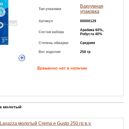
Вакуумная
Тип упаковки
упаковка
Артикул
00000129
Арабика 60%,
Состав набора
Робуста 40%
Степень обжарки
Средняя
Вес изделия
250 гр
za молотый
Lavazza молотый Crema e Gusto 250 гр в.у.