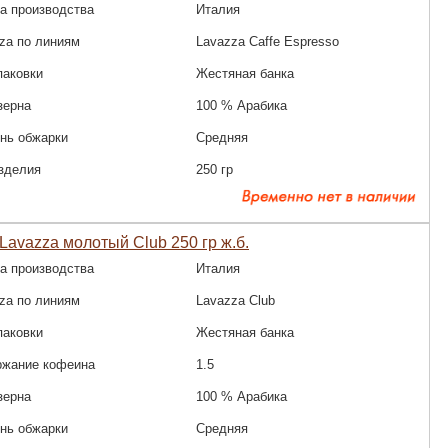
а производства
Италия
za по линиям
Lavazza Caffe Espresso
паковки
Жестяная банка
зерна
100 % Арабика
нь обжарки
Средняя
зделия
250 гр
Lavazza молотый Club 250 гр ж.б.
а производства
Италия
za по линиям
Lavazza Club
паковки
Жестяная банка
ржание кофеина
1.5
зерна
100 % Арабика
нь обжарки
Средняя