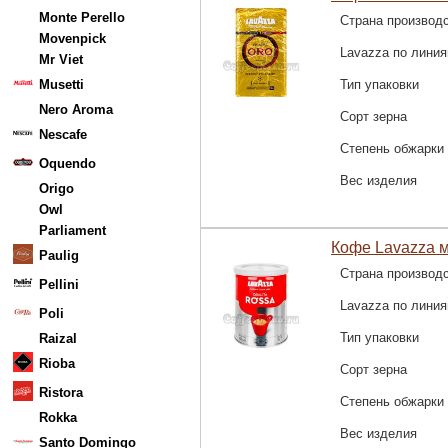
Monte Perello
Страна производ
Movenpick
Lavazza по лини
Mr Viet
Musetti
Тип упаковки
Nero Aroma
Сорт зерна
Nescafe
Степень обжарки
Oquendo
Вес изделия
Origo
Owl
Parliament
Кофе Lavazza м
Paulig
Страна производ
Pellini
Lavazza по лини
Poli
Тип упаковки
Raizal
Rioba
Сорт зерна
Ristora
Степень обжарки
Rokka
Вес изделия
Santo Domingo