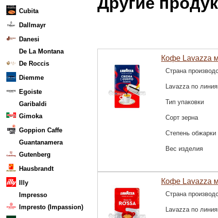
Другие проду
Cubita
Dallmayr
Danesi
De La Montana
Кофе Lavazza м
De Roccis
Страна производ
Diemme
Lavazza по лини
Egoiste
Тип упаковки
Garibaldi
Gimoka
Сорт зерна
Goppion Caffe
Степень обжарки
Guantanamera
Вес изделия
Gutenberg
Hausbrandt
Кофе Lavazza мо
Illy
Страна производ
Impresso
Impresto (Impassion)
Lavazza по лини