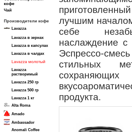
кофе
приготовленный
Чай
лучшим началом
Производители кофе
Lavazza
себе незаб
Lavazza в зернах
наслаждение с 
Lavazza в капсулах
Эспрессо-см
Lavazza в чалдах
стильных мет
Lavazza молотый
Lavazza
сохраняющ
растворимый
Lavazza 250 гр
вкусоароматич
Lavazza 500 гр
продукта.
Lavazza 1 кг
Alta Roma
Amado
Ambassador
Anomali Coffee