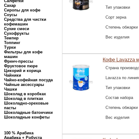
Салфетки
Сахар
Тип упаковки
Сиропы для кофе
Соусы
Сорт зерна
Средства для чистки
кофемашин
Степень обжарки
Сухие смеси
Сухофрукты
Вес изделия
Темпер
Топпинг
Турки
Фильтры для кофе
машин
Кофе Lavazza м
Френч-прессы
Фруктовое пюре
Страна производ
Цикорий и корица
Чайники
Lavazza по лини
Чайно-кофейная посуда
Чайные аксессуары
Тип упаковки
Чашки
Шоколад в коробках
Состав набора
Шоколад в плитках
Шоколадно-ореховые
Степень обжарки
пасты
Шоколадные батончики
Шоколадные конфеты
Вес изделия
100 % Арабика
Арабика + Робуста