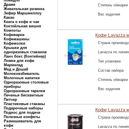
повидло
Драже
Степень обжарки
Жевательная резинка
Зефир Маршмеллоу
Вес изделия
Какао
Книга о кофе и чае
Коктейльная вишня
Компоты
Кофеварки
Кофе Lavazza мо
Кофемашины
Страна производ
Кофемолки
Крышки для
одноразовых стаканов
Lavazza по лини
Ланч бокс (Контейнер)
Ложки для кофе
Тип упаковки
Мармелад
Мед и Дошаб
Состав набора
Молоковзбиватель
Молочные напитки
Степень обжарки
Одноразовые столовые
приборы
Вес изделия
Одноразовые тарелки
Печенья бисквитные
Питчер
Пластиковые стаканы
Подарочные наборы
Кофе Lavazza м
Поднос для подачи
Полезные конфеты
Страна производ
Размешиватель для
кофе
Lavazza по лини