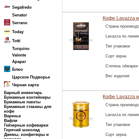
Segafredo
Senator
Кофе Lavazza м
Serrano
Страна производ
Today
Lavazza по лини
Totti
Тип упаковки
Turquino
Valente
Сорт зерна
Арарат
Степень обжарки
Блюз
Вес изделия
Царское Подворье
Черная карта
Барный инвентарь
Кофе Lavazza м
Бумажные контейнеры
Бумажные пакеты
Страна производ
Бумажные стаканы для
кофе
Lavazza по лини
Варенье
Вафли
Тип упаковки
Гейзерные кофеварки
Горячий шоколад
Джемы, конфитюры и
Сорт зерна