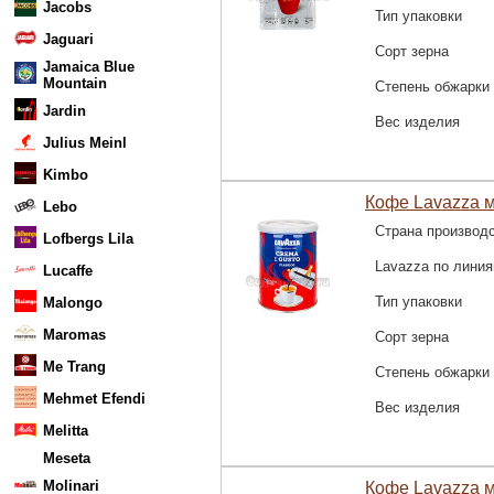
Jacobs
Тип упаковки
Jaguari
Сорт зерна
Jamaica Blue
Mountain
Степень обжарки
Jardin
Вес изделия
Julius Meinl
Kimbo
Кофе Lavazza м
Lebo
Страна производ
Lofbergs Lila
Lavazza по лини
Lucaffe
Тип упаковки
Malongo
Maromas
Сорт зерна
Me Trang
Степень обжарки
Mehmet Efendi
Вес изделия
Melitta
Meseta
Molinari
Кофе Lavazza м