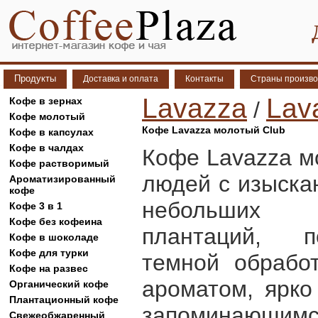
Продукты
Доставка и оплата
Контакты
Страны произво
Lavazza
Lav
Кофе в зернах
/
Кофе молотый
Кофе Lavazza молотый Club
Кофе в капсулах
Кофе в чалдах
Кофе Lavazza м
Кофе растворимый
людей с изыска
Ароматизированный
кофе
небольших 
Кофе 3 в 1
Кофе без кофеина
плантаций, п
Кофе в шоколаде
Кофе для турки
темной обработ
Кофе на развес
ароматом, ярк
Органический кофе
Плантационный кофе
запоминающимс
Свежеобжаренный