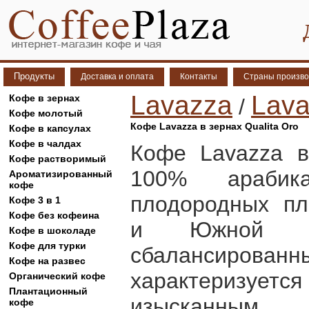
Продукты
Доставка и оплата
Контакты
Страны произво
Lavazza
Lava
Кофе в зернах
/
Кофе молотый
Кофе Lavazza в зернах Qualita Oro
Кофе в капсулах
Кофе в чалдах
Кофе Lavazza в
Кофе растворимый
100% арабик
Ароматизированный
кофе
плодородных пл
Кофе 3 в 1
Кофе без кофеина
и Южной Ам
Кофе в шоколаде
Кофе для турки
сбалансир
Кофе на развес
характеризуется
Органический кофе
Плантационный
изысканным 
кофе