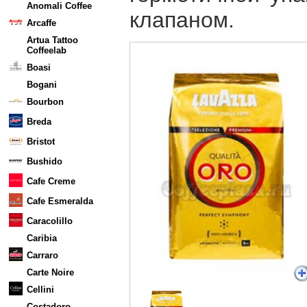
Anomali Coffee
клапаном.
Arcaffe
Artua Tattoo
Coffeelab
Boasi
Bogani
Bourbon
Breda
Bristot
Bushido
Cafe Creme
Cafe Esmeralda
Caracolillo
Caribia
Carraro
Carte Noire
Cellini
Costadoro