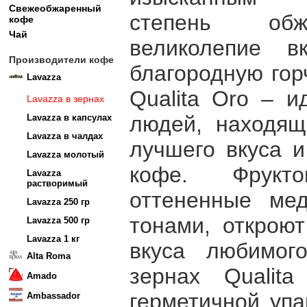
Свежеобжаренный
степень обж
кофе
Чай
великолепие в
Производители кофе
благородную гор
Lavazza
Qualita Oro – 
Lavazza в зернах
людей, находящ
Lavazza в капсулах
Lavazza в чалдах
лучшего вкуса и
Lavazza молотый
кофе. Фруктов
Lavazza
растворимый
оттененные ме
Lavazza 250 гр
тонами, открою
Lavazza 500 гр
Lavazza 1 кг
вкуса любимог
Alta Roma
зернах Qualit
Amado
герметичной упа
Ambassador