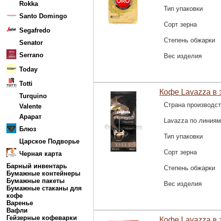
Rokka
Тип упаковки
Santo Domingo
Сорт зерна
Segafredo
Степень обжарки
Senator
Serrano
Вес изделия
Today
Totti
Кофе Lavazza в з
Turquino
Страна производс
Valente
Арарат
Lavazza по линиям
Блюз
Тип упаковки
Царское Подворье
Сорт зерна
Черная карта
Барный инвентарь
Степень обжарки
Бумажные контейнеры
Бумажные пакеты
Вес изделия
Бумажные стаканы для
кофе
Варенье
Вафли
Гейзерные кофеварки
Кофе Lavazza в з