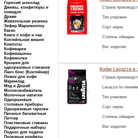
Горячий шоколад
Джемы, конфитюры и
Страна производс
повидло
Драже
Тип упаковки
Жевательная резинка
Зефир Маршмеллоу
Сорт зерна
Какао
Книга о кофе и чае
Степень обжарки
Коктейльная вишня
Компоты
Вес изделия
Кофеварки
Кофемашины
Кофемолки
Крышки для
одноразовых стаканов
Кофе Lavazza в з
Ланч бокс (Контейнер)
Ложки для кофе
Страна производс
Мармелад
Мед и Дошаб
Lavazza по линиям
Молоковзбиватель
Молочные напитки
Тип упаковки
Одноразовые
столовые приборы
Сорт зерна
Одноразовые тарелки
Печенья бисквитные
Степень обжарки
Питчер
Пластиковые стаканы
Вес изделия
Подарочные наборы
Поднос для подачи
Полезные конфеты