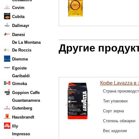
Covim
Cubita
Dallmayr
Danesi
De La Montana
Другие продукт
De Roccis
Diemme
Egoiste
Garibaldi
Кофе Lavazza в з
Gimoka
Страна производс
Goppion Caffe
Guantanamera
Тип упаковки
Gutenberg
Сорт зерна
Hausbrandt
Степень обжарки
Illy
Вес изделия
Impresso