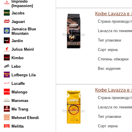
Impresto
(Impassion)
Jacobs
Кофе Lavazza в з
Страна производс
Jaguari
Jamaica Blue
Lavazza по линиям
Mountain
Тип упаковки
Jardin
Julius Meinl
Сорт зерна
Kimbo
Степень обжарки
Lebo
Вес изделия
Lofbergs Lila
Lucaffe
Кофе Lavazza в з
Malongo
Страна производс
Maromas
Lavazza по линиям
Me Trang
Тип упаковки
Mehmet Efendi
Сорт зерна
Melitta