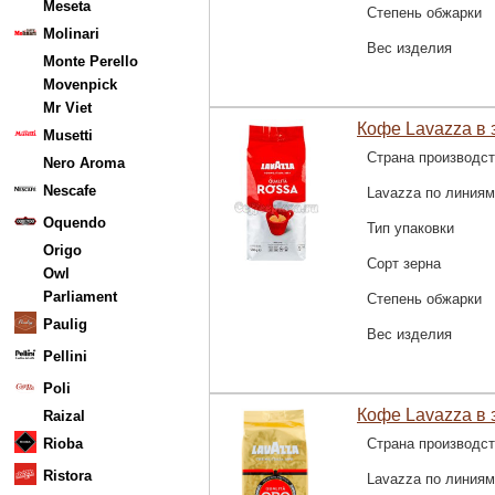
Meseta
Степень обжарки
Molinari
Вес изделия
Monte Perello
Movenpick
Mr Viet
Кофе Lavazza в з
Musetti
Страна производс
Nero Aroma
Nescafe
Lavazza по линиям
Oquendo
Тип упаковки
Origo
Сорт зерна
Owl
Parliament
Степень обжарки
Paulig
Вес изделия
Pellini
Poli
Кофе Lavazza в з
Raizal
Rioba
Страна производс
Ristora
Lavazza по линиям