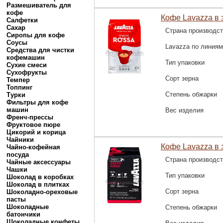
Размешиватель для
кофе
Кофе Lavazza в з
Салфетки
Сахар
Страна производс
Сиропы для кофе
Соусы
Lavazza по линиям
Средства для чистки
кофемашин
Тип упаковки
Сухие смеси
Сухофрукты
Сорт зерна
Темпер
Топпинг
Степень обжарки
Турки
Фильтры для кофе
машин
Вес изделия
Френч-прессы
Фруктовое пюре
Цикорий и корица
Чайники
Кофе Lavazza в з
Чайно-кофейная
посуда
Страна производс
Чайные аксессуары
Чашки
Тип упаковки
Шоколад в коробках
Шоколад в плитках
Сорт зерна
Шоколадно-ореховые
пасты
Шоколадные
Степень обжарки
батончики
Шоколадные конфеты