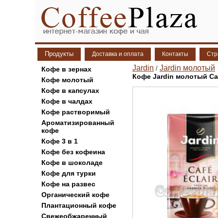
Продукты
Доставка и оплата
Контакты
Стр
Jardin
Jardin молотый
/
Кофе в зернах
Кофе Jardin молотый Cafe
Кофе молотый
Кофе в капсулах
Кофе в чалдах
Кофе растворимый
Ароматизированный
кофе
Кофе 3 в 1
Кофе без кофеина
Кофе в шоколаде
Кофе для турки
Кофе на развес
Органический кофе
Плантационный кофе
Свежеобжаренный