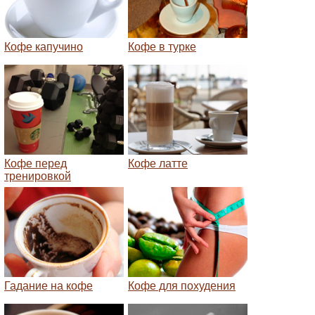
Кофе капучино
Кофе в турке
Кофе перед
Кофе латте
тренировкой
Гадание на кофе
Кофе для похудения