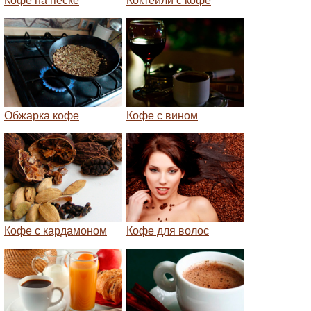
Кофе на песке
Коктейли с кофе
Обжарка кофе
Кофе с вином
Кофе с кардамоном
Кофе для волос