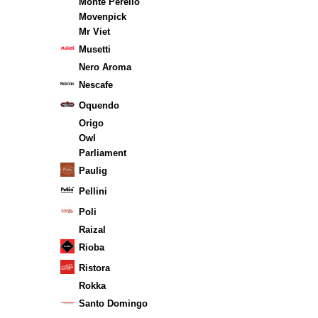
Monte Perello
Movenpick
Mr Viet
Musetti
Nero Aroma
Nescafe
Oquendo
Origo
Owl
Parliament
Paulig
Pellini
Poli
Raizal
Rioba
Ristora
Rokka
Santo Domingo