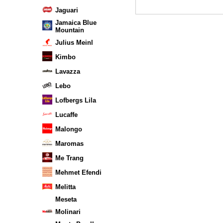
Jaguari
Jamaica Blue
Mountain
Julius Meinl
Kimbo
Lavazza
Lebo
Lofbergs Lila
Lucaffe
Malongo
Maromas
Me Trang
Mehmet Efendi
Melitta
Meseta
Molinari