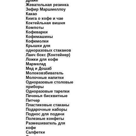
Драже
Жевательная резинка
Зефир Маршмеллоу
Какао
Книга о кофе и чае
Коктейльная вишня
Компоты
Кофеварки
Кофемашины
Кофемолки
Крышки для
одноразовых стаканов
Ланч бокс (Контейнер)
Ложки для кофе
Мармелад
Мед и Дошаб
Молоковзбиватель
Молочные напитки
Одноразовые столовые
приборы
Одноразовые тарелки
Печенья бисквитные
Питчер
Пластиковые стаканы
Подарочные наборы
Поднос для подачи
Полезные конфеты
Размешиватель для
кофе
Салфетки