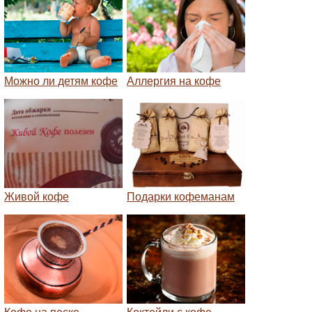
Можно ли детям кофе
Аллергия на кофе
Живой кофе
Подарки кофеманам