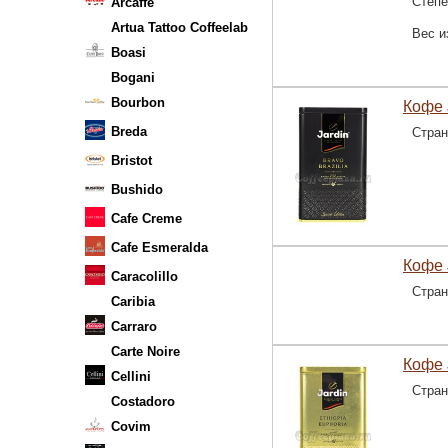
Степе
Arcaffe
Artua Tattoo Coffeelab
Вес и
Boasi
Bogani
Bourbon
Кофе 
Breda
Стран
Bristot
Bushido
Cafe Creme
Cafe Esmeralda
Кофе 
Caracolillo
Стран
Caribia
Carraro
Carte Noire
Кофе 
Cellini
Стран
Costadoro
Covim