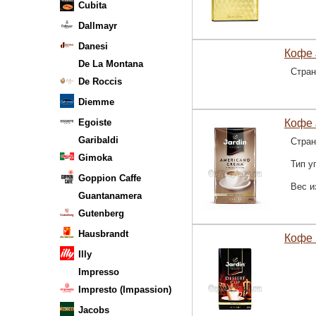
Cubita
Dallmayr
Danesi
Кофе 
De La Montana
Стран
De Roccis
Diemme
Egoiste
Кофе 
Garibaldi
Стран
Gimoka
Тип у
Goppion Caffe
Вес и
Guantanamera
Gutenberg
Hausbrandt
Кофе 
Illy
Impresso
Impresto (Impassion)
Jacobs