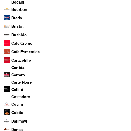
Bogani
Bourbon
Breda
Bristot
Bushido
Cafe Creme
Cafe Esmeralda
Caracolillo
Caribia
Carraro
Carte Noire
Cellini
Costadoro
Covim
Cubita
Dallmayr
Danesi