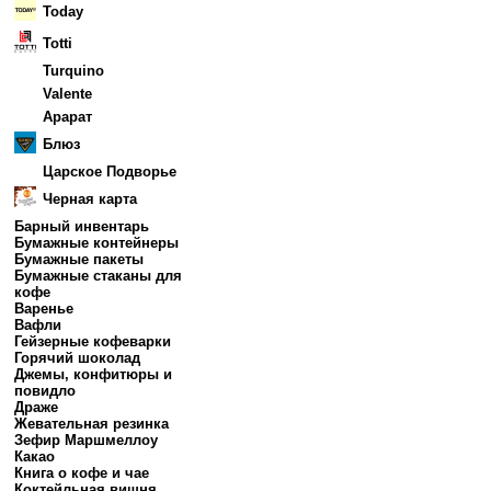
Today
Totti
Turquino
Valente
Арарат
Блюз
Царское Подворье
Черная карта
Барный инвентарь
Бумажные контейнеры
Бумажные пакеты
Бумажные стаканы для
кофе
Варенье
Вафли
Гейзерные кофеварки
Горячий шоколад
Джемы, конфитюры и
повидло
Драже
Жевательная резинка
Зефир Маршмеллоу
Какао
Книга о кофе и чае
Коктейльная вишня