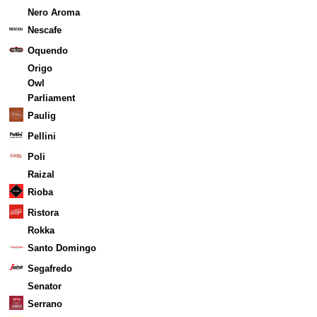
Nero Aroma
Nescafe
Oquendo
Origo
Owl
Parliament
Paulig
Pellini
Poli
Raizal
Rioba
Ristora
Rokka
Santo Domingo
Segafredo
Senator
Serrano