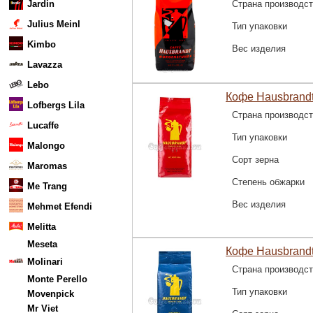
Jardin
Страна производс
Julius Meinl
Тип упаковки
Kimbo
Вес изделия
Lavazza
Lebo
Кофе Hausbrandt
Lofbergs Lila
Страна производс
Lucaffe
Тип упаковки
Malongo
Сорт зерна
Maromas
Степень обжарки
Me Trang
Вес изделия
Mehmet Efendi
Melitta
Meseta
Кофе Hausbrandt
Molinari
Страна производс
Monte Perello
Тип упаковки
Movenpick
Mr Viet