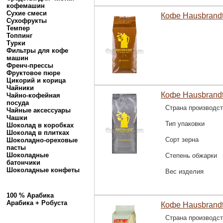
кофемашин
Сухие смеси
Кофе Hausbrandt 
Сухофрукты
Темпер
Топпинг
Турки
Фильтры для кофе
машин
Френч-прессы
Фруктовое пюре
Цикорий и корица
Чайники
Кофе Hausbrandt 
Чайно-кофейная
посуда
Страна производс
Чайные аксессуары
Чашки
Тип упаковки
Шоколад в коробках
Шоколад в плитках
Сорт зерна
Шоколадно-ореховые
пасты
Шоколадные
Степень обжарки
батончики
Шоколадные конфеты
Вес изделия
100 % Арабика
Арабика + Робуста
Кофе Hausbrandt
Страна производс