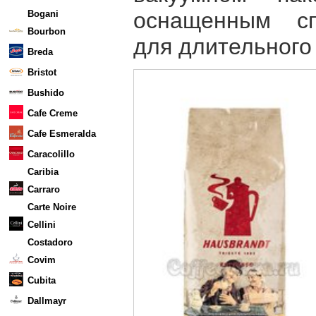
оснащенным сп
Bogani
Bourbon
для длительного
Breda
Bristot
Bushido
Cafe Creme
Cafe Esmeralda
Caracolillo
Caribia
Carraro
Carte Noire
Cellini
Costadoro
Covim
Cubita
Dallmayr