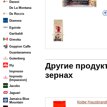
Danesi
De La Montana
De Roccis
Diemme
Egoiste
Garibaldi
Gimoka
Goppion Caffe
Guantanamera
Gutenberg
Другие продук
Illy
Impresso
зернах
Impresto
(Impassion)
Jacobs
Jaguari
Jamaica Blue
Кофе Hausbrandt
Mountain