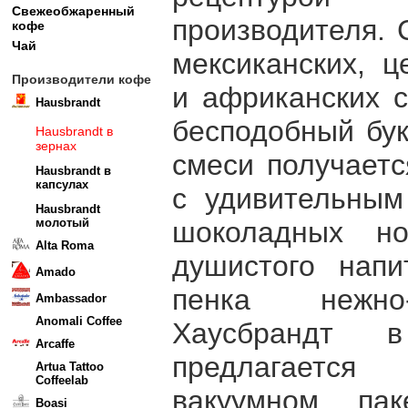
Свежеобжаренный
производителя. 
кофе
Чай
мексиканских, ц
Производители кофе
и африканских 
Hausbrandt
бесподобный бук
Hausbrandt в
зернах
смеси получаетс
Hausbrandt в
капсулах
с удивительным
Hausbrandt
молотый
шоколадных но
Alta Roma
душистого напи
Amado
пенка нежно-
Ambassador
Anomali Coffee
Хаусбрандт 
Arcaffe
предлагается
Artua Tattoo
Coffeelab
вакуумном па
Boasi