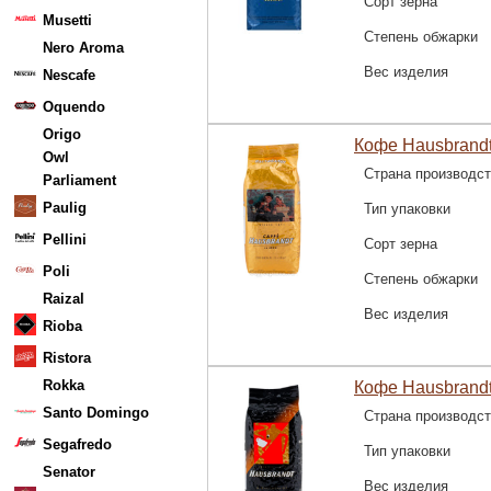
Сорт зерна
Musetti
Степень обжарки
Nero Aroma
Вес изделия
Nescafe
Oquendo
Origo
Кофе Hausbrandt
Owl
Страна производс
Parliament
Paulig
Тип упаковки
Pellini
Сорт зерна
Poli
Степень обжарки
Raizal
Вес изделия
Rioba
Ristora
Rokka
Кофе Hausbrandt
Santo Domingo
Страна производс
Segafredo
Тип упаковки
Senator
Вес изделия