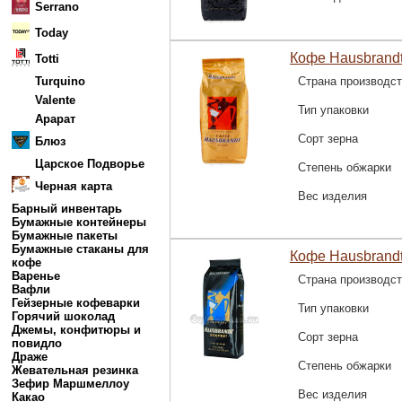
Serrano
Today
Кофе Hausbrandt
Totti
Turquino
Страна производс
Valente
Тип упаковки
Арарат
Сорт зерна
Блюз
Царское Подворье
Степень обжарки
Черная карта
Вес изделия
Барный инвентарь
Бумажные контейнеры
Бумажные пакеты
Бумажные стаканы для
Кофе Hausbrandt
кофе
Варенье
Страна производс
Вафли
Гейзерные кофеварки
Тип упаковки
Горячий шоколад
Джемы, конфитюры и
Сорт зерна
повидло
Драже
Степень обжарки
Жевательная резинка
Зефир Маршмеллоу
Вес изделия
Какао