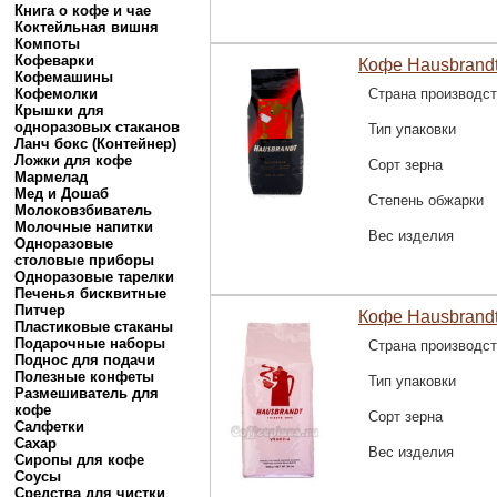
Книга о кофе и чае
Коктейльная вишня
Компоты
Кофеварки
Кофе Hausbrandt
Кофемашины
Кофемолки
Страна производс
Крышки для
одноразовых стаканов
Тип упаковки
Ланч бокс (Контейнер)
Ложки для кофе
Сорт зерна
Мармелад
Мед и Дошаб
Степень обжарки
Молоковзбиватель
Молочные напитки
Вес изделия
Одноразовые
столовые приборы
Одноразовые тарелки
Печенья бисквитные
Питчер
Кофе Hausbrandt 
Пластиковые стаканы
Подарочные наборы
Страна производс
Поднос для подачи
Полезные конфеты
Тип упаковки
Размешиватель для
кофе
Сорт зерна
Салфетки
Сахар
Вес изделия
Сиропы для кофе
Соусы
Средства для чистки