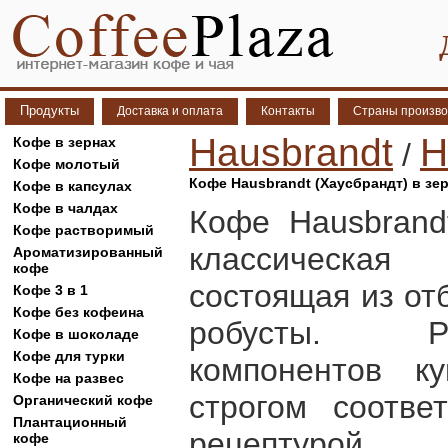
Продукты
Доставка и оплата
Контакты
Страны произво
Hausbrandt
H
Кофе в зернах
/
Кофе молотый
Кофе Hausbrandt (Хаусбрандт) в зер
Кофе в капсулах
Кофе в чалдах
Кофе Hausbrand
Кофе растворимый
классическа
Ароматизированный
кофе
состоящая из от
Кофе 3 в 1
Кофе без кофеина
робусты. Р
Кофе в шоколаде
Кофе для турки
компонентов к
Кофе на развес
строгом соотве
Органический кофе
Плантационный
рецептуро
кофе