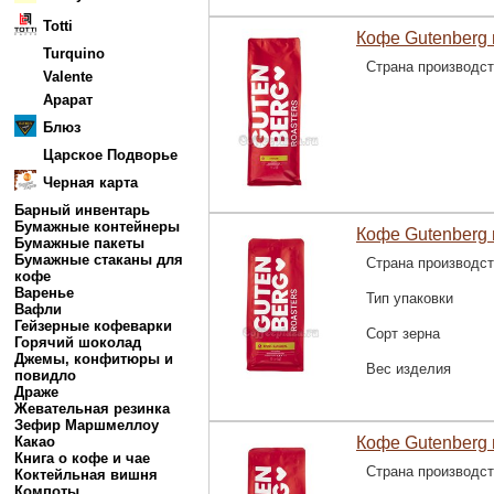
Totti
Кофе Gutenberg 
Turquino
Страна производс
Valente
Арарат
Блюз
Царское Подворье
Черная карта
Барный инвентарь
Бумажные контейнеры
Кофе Gutenberg 
Бумажные пакеты
Бумажные стаканы для
Страна производс
кофе
Варенье
Тип упаковки
Вафли
Гейзерные кофеварки
Сорт зерна
Горячий шоколад
Джемы, конфитюры и
Вес изделия
повидло
Драже
Жевательная резинка
Зефир Маршмеллоу
Какао
Кофе Gutenberg 
Книга о кофе и чае
Страна производс
Коктейльная вишня
Компоты