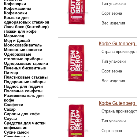
Тип упаковки
Кофеварки
Кофемашины
Кофемолки
Сорт зерна
Крышки для
одноразовых стаканов
Вес изделия
Ланч бокс (Контейнер)
Ложки для кофе
Мармелад
Мед и Дошаб
Кофе Gutenberg 
Молоковзбиватель
Молочные напитки
Страна производс
Одноразовые
столовые приборы
Тип упаковки
Одноразовые тарелки
Печенья бисквитные
Сорт зерна
Питчер
Пластиковые стаканы
Вес изделия
Подарочные наборы
Поднос для подачи
Полезные конфеты
Размешиватель для
кофе
Кофе Gutenberg 
Салфетки
Сахар
Страна производс
Сиропы для кофе
Соусы
Тип упаковки
Средства для чистки
кофемашин
Сорт зерна
Сухие смеси
Сухофрукты