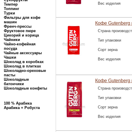
Вес изделия
Темпер
Топпинг
Турки
Фильтры для кофе
машин
Кофе Gutenberg 
Френч-прессы
Фруктовое пюре
Страна производс
Цикорий и корица
Чайники
Тип упаковки
Чайно-кофейная
посуда
Сорт зерна
Чайные аксессуары
Чашки
Вес изделия
Шоколад в коробках
Шоколад в плитках
Шоколадно-ореховые
пасты
Шоколадные
Кофе Gutenberg 
батончики
Шоколадные конфеты
Страна производс
Тип упаковки
100 % Арабика
Сорт зерна
Арабика + Робуста
Вес изделия