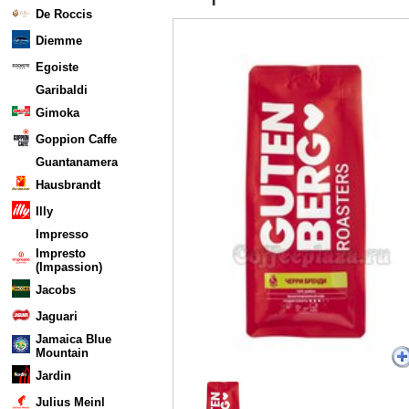
De Roccis
Diemme
Egoiste
Garibaldi
Gimoka
Goppion Caffe
Guantanamera
Hausbrandt
Illy
Impresso
Impresto
(Impassion)
Jacobs
Jaguari
Jamaica Blue
Mountain
Jardin
Julius Meinl