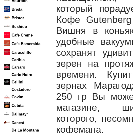
Bourbon
который пораду
Breda
Кофе Gutenberg
Bristot
Bushido
Вишня в конья
Cafe Creme
удобные вакуум
Cafe Esmeralda
сохранят удиви
Caracolillo
Caribia
зерен на протя
Carraro
времени. Купи
Carte Noire
Cellini
зернах Мараго
Costadoro
250 гр Вы може
Covim
магазине, ши
Cubita
Dallmayr
которого, несом
Danesi
кофемана.
De La Montana