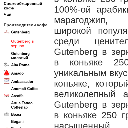
Свежеобжаренный
100%-ой арабик
кофе
Чай
марагоджип, 
Производители кофе
широкой популя
Gutenberg
среди цените
Gutenberg в
зернах
Gutenberg в зе
Gutenberg
молотый
в коньяке 250
Alta Roma
уникальным вкус
Amado
коньяке, которы
Ambassador
Anomali Coffee
великолепный 
Arcaffe
Gutenberg в зе
Artua Tattoo
Coffeelab
в коньяке 250 г
Boasi
Bogani
насыщенный, п