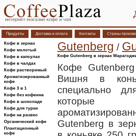
Продукты
Доставка и оплата
Контакты
Страны произво
Gutenberg
Gu
Кофе в зернах
/
Кофе молотый
Кофе Gutenberg в зернах Марагоджи
Кофе в капсулах
Кофе в чалдах
Кофе Gutenberg
Кофе растворимый
Вишня в конь
Ароматизированный
кофе
специально дл
Кофе 3 в 1
Кофе без кофеина
которые 
Кофе в шоколаде
Кофе для турки
ароматизиро
Кофе на развес
Gutenberg в зе
Органический кофе
Плантационный
в коньяке 250 г
кофе