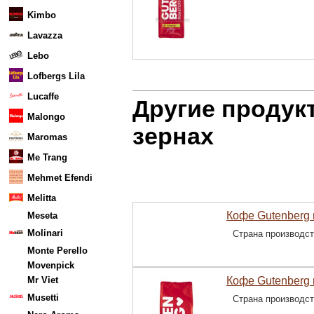
Kimbo
Lavazza
Lebo
Lofbergs Lila
Lucaffe
Другие продук
Malongo
зернах
Maromas
Me Trang
Mehmet Efendi
Melitta
Кофе Gutenberg 
Meseta
Molinari
Страна производс
Monte Perello
Movenpick
Mr Viet
Кофе Gutenberg 
Musetti
Страна производс