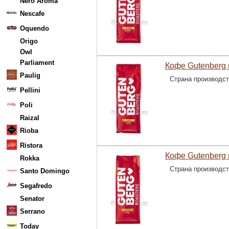
Nero Aroma
Nescafe
Oquendo
Origo
Owl
Parliament
Кофе Gutenberg 
Paulig
Страна производс
Pellini
Poli
Raizal
Rioba
Ristora
Кофе Gutenberg 
Rokka
Страна производс
Santo Domingo
Segafredo
Senator
Serrano
Today