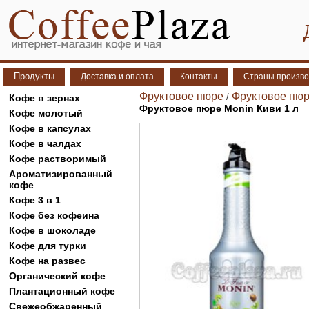
Продукты
Доставка и оплата
Контакты
Страны произво
Фруктовое пюре
Фруктовое пюр
/
Кофе в зернах
Фруктовое пюре Monin Киви 1 л
Кофе молотый
Кофе в капсулах
Кофе в чалдах
Кофе растворимый
Ароматизированный
кофе
Кофе 3 в 1
Кофе без кофеина
Кофе в шоколаде
Кофе для турки
Кофе на развес
Органический кофе
Плантационный кофе
Свежеобжаренный