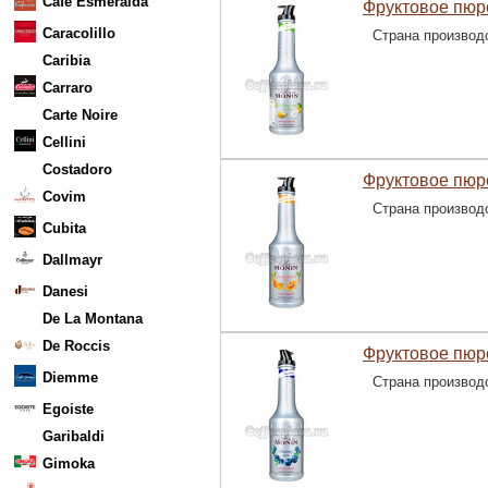
Cafe Esmeralda
Фруктовое пюре
Caracolillo
Страна производ
Caribia
Carraro
Carte Noire
Cellini
Costadoro
Фруктовое пюр
Covim
Страна производ
Cubita
Dallmayr
Danesi
De La Montana
De Roccis
Фруктовое пюр
Diemme
Страна производ
Egoiste
Garibaldi
Gimoka