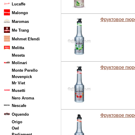
Lucaffe
Malongo
Фруктовое пюр
Maromas
Me Trang
Mehmet Efendi
Melitta
Meseta
Molinari
Фруктовое пюр
Monte Perello
Movenpick
Mr Viet
Musetti
Nero Aroma
Nescafe
Oquendo
Фруктовое пюр
Origo
Owl
Parliament