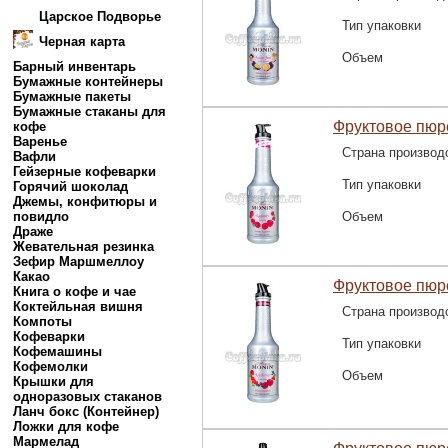
Царское Подворье
Тип упаковки
Черная карта
Объем
Барный инвентарь
Бумажные контейнеры
Бумажные пакеты
Бумажные стаканы для
Фруктовое пюр
кофе
Варенье
Страна производ
Вафли
Гейзерные кофеварки
Тип упаковки
Горячий шоколад
Джемы, конфитюры и
повидло
Объем
Драже
Жевательная резинка
Зефир Маршмеллоу
Какао
Фруктовое пюр
Книга о кофе и чае
Коктейльная вишня
Страна производ
Компоты
Кофеварки
Тип упаковки
Кофемашины
Кофемолки
Объем
Крышки для
одноразовых стаканов
Ланч бокс (Контейнер)
Ложки для кофе
Мармелад