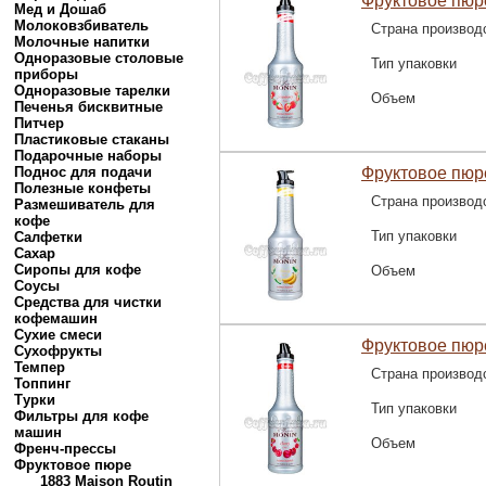
Фруктовое пюре
Мед и Дошаб
Молоковзбиватель
Страна производ
Молочные напитки
Одноразовые столовые
Тип упаковки
приборы
Одноразовые тарелки
Объем
Печенья бисквитные
Питчер
Пластиковые стаканы
Подарочные наборы
Поднос для подачи
Фруктовое пюр
Полезные конфеты
Страна производ
Размешиватель для
кофе
Тип упаковки
Салфетки
Сахар
Сиропы для кофе
Объем
Соусы
Средства для чистки
кофемашин
Сухие смеси
Фруктовое пюр
Сухофрукты
Темпер
Страна производ
Топпинг
Турки
Тип упаковки
Фильтры для кофе
машин
Объем
Френч-прессы
Фруктовое пюре
1883 Maison Routin