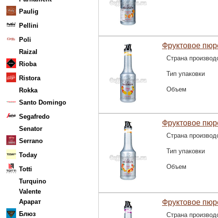
Paulig
Pellini
Poli
Фруктовое пюре
Raizal
Страна производ
Rioba
Тип упаковки
Ristora
Объем
Rokka
Santo Domingo
Segafredo
Фруктовое пюре
Senator
Страна производ
Serrano
Тип упаковки
Today
Объем
Totti
Turquino
Valente
Арарат
Фруктовое пюр
Блюз
Страна производ