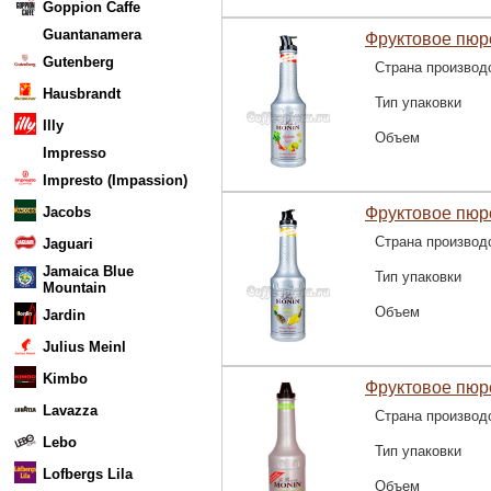
Goppion Caffe
Guantanamera
Фруктовое пюре
Gutenberg
Страна производ
Hausbrandt
Тип упаковки
Illy
Объем
Impresso
Impresto (Impassion)
Jacobs
Фруктовое пюр
Страна производ
Jaguari
Jamaica Blue
Тип упаковки
Mountain
Объем
Jardin
Julius Meinl
Kimbo
Фруктовое пюре
Lavazza
Страна производ
Lebo
Тип упаковки
Lofbergs Lila
Объем