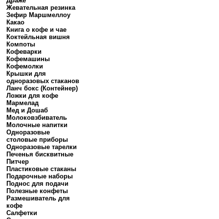
Драже
Жевательная резинка
Зефир Маршмеллоу
Какао
Книга о кофе и чае
Коктейльная вишня
Компоты
Кофеварки
Кофемашины
Кофемолки
Крышки для
одноразовых стаканов
Ланч бокс (Контейнер)
Ложки для кофе
Мармелад
Мед и Дошаб
Молоковзбиватель
Молочные напитки
Одноразовые
столовые приборы
Одноразовые тарелки
Печенья бисквитные
Питчер
Пластиковые стаканы
Подарочные наборы
Поднос для подачи
Полезные конфеты
Размешиватель для
кофе
Салфетки