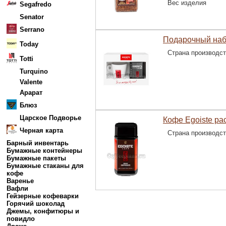
Вес изделия
Segafredo
Senator
Serrano
Подарочный набо
Today
Страна производс
Totti
Turquino
Valente
Арарат
Блюз
Царское Подворье
Кофе Egoiste ра
Черная карта
Страна производс
Барный инвентарь
Бумажные контейнеры
Бумажные пакеты
Бумажные стаканы для
кофе
Варенье
Вафли
Гейзерные кофеварки
Горячий шоколад
Джемы, конфитюры и
повидло