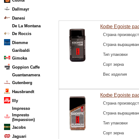
Cubita
Dallmayr
Danesi
De La Montana
Кофе Egoiste рас
De Roccis
Страна производс
Diemme
Страна выращиван
Garibaldi
Тип упаковки
Gimoka
Сорт зерна
Goppion Caffe
Вес изделия
Guantanamera
Gutenberg
Hausbrandt
Кофе Egoiste рас
Illy
Страна производс
Impresso
Страна выращиван
Impresto
(Impassion)
Тип упаковки
Jacobs
Сорт зерна
Jaguari