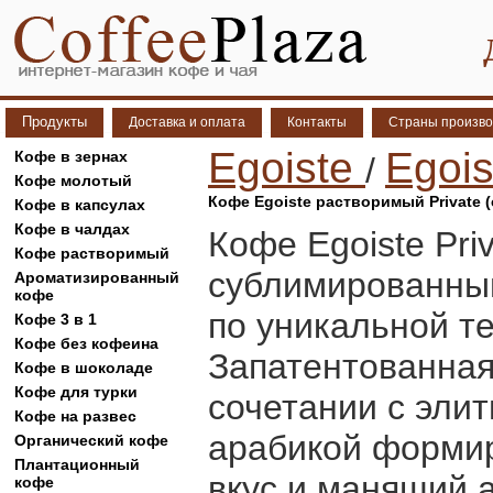
Продукты
Доставка и оплата
Контакты
Страны произво
Egoiste
Egoi
Кофе в зернах
/
Кофе молотый
Кофе Egoiste растворимый Private (с
Кофе в капсулах
Кофе в чалдах
Кофе Egoiste Pri
Кофе растворимый
сублимированны
Ароматизированный
кофе
по уникальной те
Кофе 3 в 1
Кофе без кофеина
Запатентованная
Кофе в шоколаде
Кофе для турки
сочетании с эли
Кофе на развес
арабикой форми
Органический кофе
Плантационный
вкус и манящий 
кофе