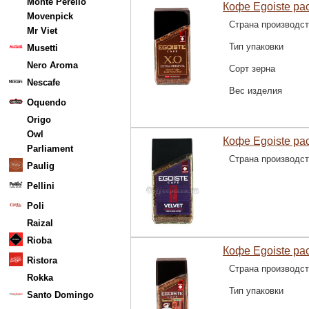
Monte Perello
Кофе Egoiste рас
Movenpick
Страна производс
Mr Viet
Тип упаковки
Musetti
Nero Aroma
Сорт зерна
Nescafe
Вес изделия
Oquendo
Origo
Owl
Кофе Egoiste рас
Parliament
Страна производс
Paulig
Pellini
Poli
Raizal
Rioba
Кофе Egoiste раст
Ristora
Страна производс
Rokka
Тип упаковки
Santo Domingo