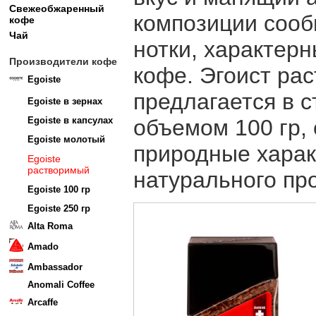
Свежеобжаренный
композиции сооб
кофе
Чай
нотки, характерн
Производители кофе
кофе. Эгоист ра
Egoiste
предлагается в 
Egoiste в зернах
Egoiste в капсулах
объемом 100 гр,
Egoiste молотый
природные харак
Egoiste
растворимый
натурального про
Egoiste 100 гр
Egoiste 250 гр
Alta Roma
Amado
Ambassador
Anomali Coffee
Arcaffe