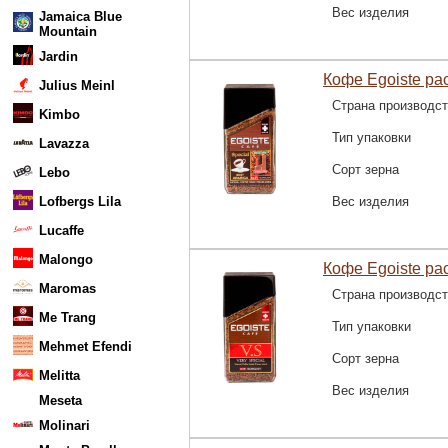
Вес изделия
Jamaica Blue
Mountain
Jardin
Кофе Egoiste рас
Julius Meinl
Страна производс
Kimbo
Тип упаковки
Lavazza
Сорт зерна
Lebo
Lofbergs Lila
Вес изделия
Lucaffe
Malongo
Кофе Egoiste рас
Maromas
Страна производс
Me Trang
Тип упаковки
Mehmet Efendi
Сорт зерна
Melitta
Вес изделия
Meseta
Molinari