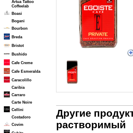
Artua Tattoo
Coffeelab
Boasi
Bogani
Bourbon
Breda
Bristot
Bushido
Cafe Creme
Cafe Esmeralda
Caracolillo
Caribia
Carraro
Carte Noire
Cellini
Другие продук
Costadoro
растворимый
Covim