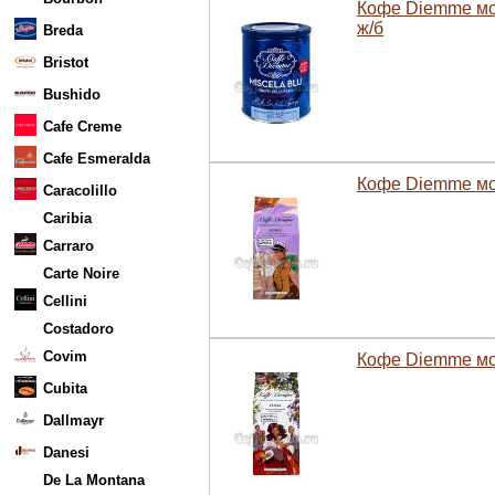
Кофе Diemme мол
ж/б
Breda
Bristot
Bushido
Cafe Creme
Cafe Esmeralda
Кофе Diemme мо
Caracolillo
Caribia
Carraro
Carte Noire
Cellini
Costadoro
Covim
Кофе Diemme мо
Cubita
Dallmayr
Danesi
De La Montana