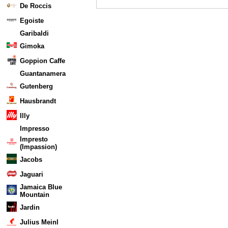
De Roccis
Egoiste
Garibaldi
Gimoka
Goppion Caffe
Guantanamera
Gutenberg
Hausbrandt
Illy
Impresso
Impresto
(Impassion)
Jacobs
Jaguari
Jamaica Blue
Mountain
Jardin
Julius Meinl