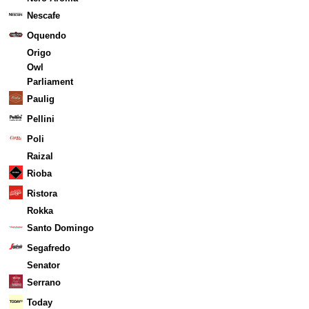
Nescafe
Oquendo
Origo
Owl
Parliament
Paulig
Pellini
Poli
Raizal
Rioba
Ristora
Rokka
Santo Domingo
Segafredo
Senator
Serrano
Today