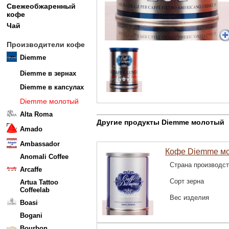
Свежеобжаренный
кофе
Чай
Производители кофе
Diemme
Diemme в зернах
Diemme в капсулах
Diemme молотый
Alta Roma
Другие продукты Diemme молотый
Amado
Ambassador
Кофе Diemme мол
Anomali Coffee
Страна производс
Arcaffe
Сорт зерна
Artua Tattoo
Coffeelab
Вес изделия
Boasi
Bogani
Bourbon