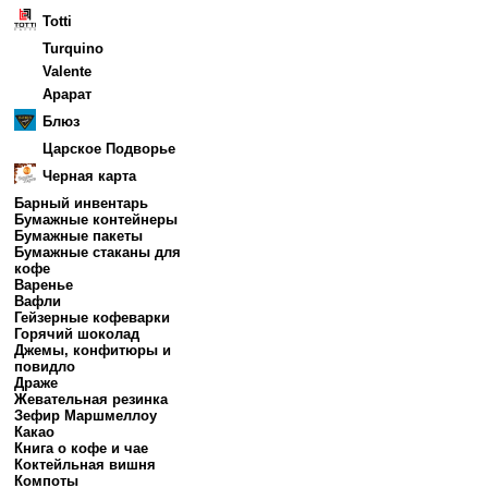
Totti
Turquino
Valente
Арарат
Блюз
Царское Подворье
Черная карта
Барный инвентарь
Бумажные контейнеры
Бумажные пакеты
Бумажные стаканы для
кофе
Варенье
Вафли
Гейзерные кофеварки
Горячий шоколад
Джемы, конфитюры и
повидло
Драже
Жевательная резинка
Зефир Маршмеллоу
Какао
Книга о кофе и чае
Коктейльная вишня
Компоты