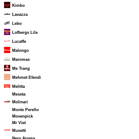
Kimbo
Lavazza
Lebo
Lofbergs Lila
Lucaffe
Malongo
Maromas
Me Trang
Mehmet Efendi
Melitta
Meseta
Molinari
Monte Perello
Movenpick
Mr Viet
Musetti
Nero Aroma