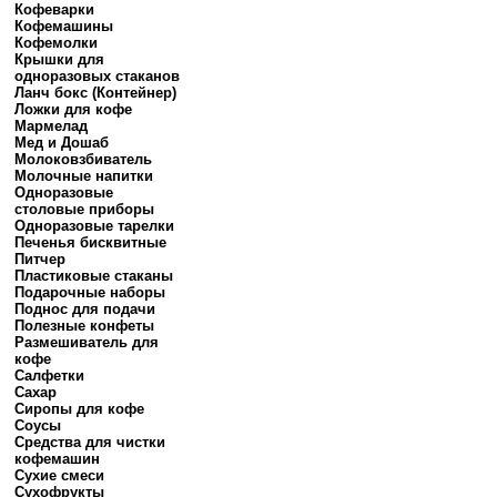
Кофеварки
Кофемашины
Кофемолки
Крышки для
одноразовых стаканов
Ланч бокс (Контейнер)
Ложки для кофе
Мармелад
Мед и Дошаб
Молоковзбиватель
Молочные напитки
Одноразовые
столовые приборы
Одноразовые тарелки
Печенья бисквитные
Питчер
Пластиковые стаканы
Подарочные наборы
Поднос для подачи
Полезные конфеты
Размешиватель для
кофе
Салфетки
Сахар
Сиропы для кофе
Соусы
Средства для чистки
кофемашин
Сухие смеси
Сухофрукты