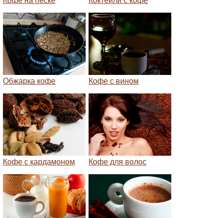
Кофе на песке
Коктейли с кофе
Обжарка кофе
Кофе с вином
Кофе с кардамоном
Кофе для волос