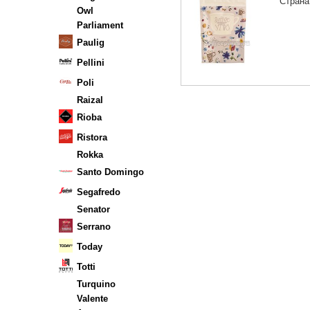
Страна
Owl
Parliament
Paulig
Pellini
Poli
Raizal
Rioba
Ristora
Rokka
Santo Domingo
Segafredo
Senator
Serrano
Today
Totti
Turquino
Valente