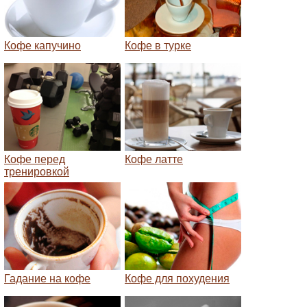
Кофе капучино
Кофе в турке
Кофе перед
Кофе латте
тренировкой
Гадание на кофе
Кофе для похудения