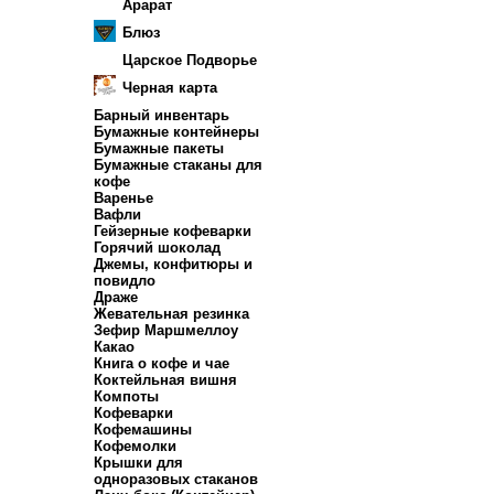
Арарат
Блюз
Царское Подворье
Черная карта
Барный инвентарь
Бумажные контейнеры
Бумажные пакеты
Бумажные стаканы для
кофе
Варенье
Вафли
Гейзерные кофеварки
Горячий шоколад
Джемы, конфитюры и
повидло
Драже
Жевательная резинка
Зефир Маршмеллоу
Какао
Книга о кофе и чае
Коктейльная вишня
Компоты
Кофеварки
Кофемашины
Кофемолки
Крышки для
одноразовых стаканов