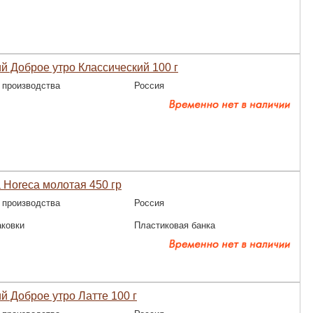
й Доброе утро Классический 100 г
 производства
Россия
 Horeca молотая 450 гр
 производства
Россия
аковки
Пластиковая банка
й Доброе утро Латте 100 г