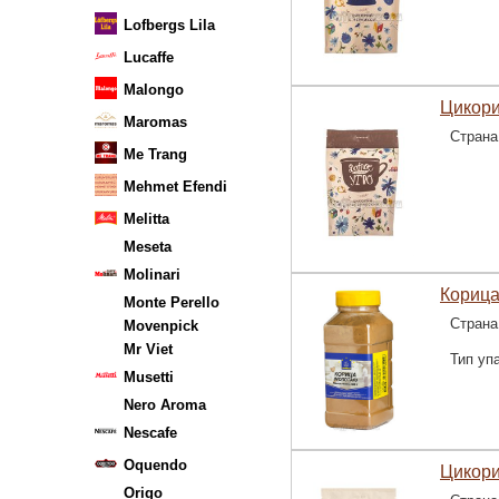
Lofbergs Lila
Lucaffe
Malongo
Цикори
Maromas
Страна
Me Trang
Mehmet Efendi
Melitta
Meseta
Molinari
Корица
Monte Perello
Страна
Movenpick
Mr Viet
Тип уп
Musetti
Nero Aroma
Nescafe
Oquendo
Цикори
Origo