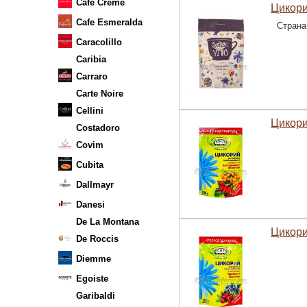
Cafe Creme
Цикори
Cafe Esmeralda
Страна
Caracolillo
Caribia
Carraro
Carte Noire
Cellini
Цикори
Costadoro
Covim
Cubita
Dallmayr
Danesi
De La Montana
Цикори
De Roccis
Diemme
Egoiste
Garibaldi