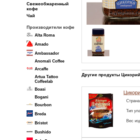
Свежеобжаренный
кофе
Чай
Производители кофе
Alta Roma
Amado
Ambassador
Anomali Coffee
Arcaffe
Другие продукты Цикорий
Artua Tattoo
Coffeelab
Boasi
Цикори
Bogani
Страна
Bourbon
Тип уп
Breda
Вес из
Bristot
Bushido