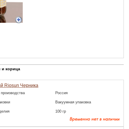
 и корица
й Riosun Черника
 производства
Россия
аковки
Вакуумная упаковка
делия
100 гр