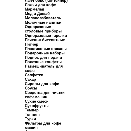
Ланч бокс (Контейнер)
Ложки для кофе
Мармелад
Мед и Дошаб
Молоковзбиватель
Молочные напитки
Одноразовые
столовые приборы
Одноразовые тарелки
Печенья бисквитные
Питчер
Пластиковые стаканы
Подарочные наборы
Поднос для подачи
Полезные конфеты
Размешиватель для
кофе
Салфетки
Сахар
Сиропы для кофе
Соусы
Средства для чистки
кофемашин
Сухие смеси
Сухофрукты
Темпер
Топпинг
Турки
Фильтры для кофе
машин