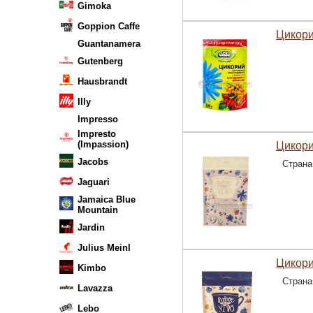
Gimoka
Goppion Caffe
Цикори
Guantanamera
Gutenberg
Hausbrandt
Illy
Impresso
Impresto
(Impassion)
Цикори
Jacobs
Страна
Jaguari
Jamaica Blue
Mountain
Jardin
Julius Meinl
Цикори
Kimbo
Страна
Lavazza
Lebo