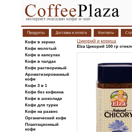
Продукты
Доставка и оплата
Контакты
Стр
Цикорий и корица
Кофе в зернах
Elza Цикорий 100 гр стекл
Кофе молотый
Кофе в капсулах
Кофе в чалдах
Кофе растворимый
Ароматизированный
кофе
Кофе 3 в 1
Кофе без кофеина
Кофе в шоколаде
Кофе для турки
Кофе на развес
Органический кофе
Плантационный
кофе