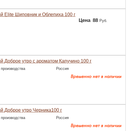
й Elite Шиповник и Облепиха 100 г
Цена
88
Руб.
й Доброе утро с ароматом Капучино 100 г
 производства
Россия
й Доброе утро Черника100 г
 производства
Россия