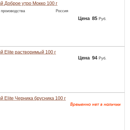
й Доброе утро Мокко 100 г
 производства
Россия
Цена
85
Руб.
й Elite растворимый 100 г
Цена
94
Руб.
й Elite Черника брусника 100 г