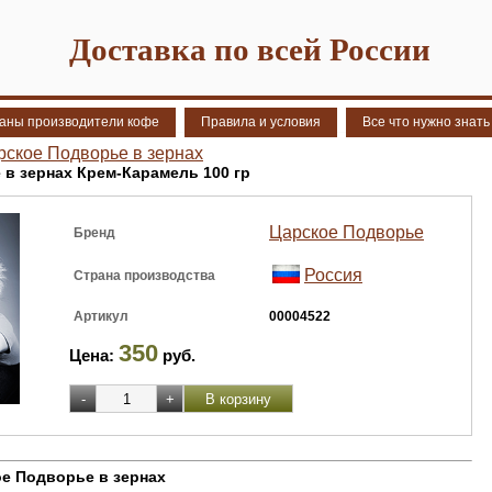
Доставка по всей России
аны производители кофе
Правила и условия
Все что нужно знать
рское Подворье в зернах
в зернах Крем-Карамель 100 гр
Царское Подворье
Бренд
Россия
Страна производства
Артикул
00004522
350
Цена:
руб.
е Подворье в зернах