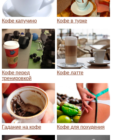
Кофе капучино
Кофе в турке
Кофе перед
Кофе латте
тренировкой
Гадание на кофе
Кофе для похудения