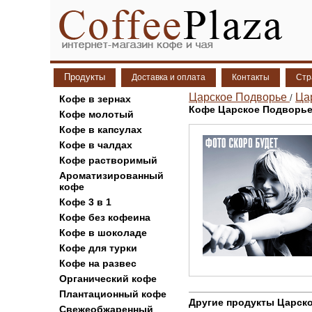
Продукты
Доставка и оплата
Контакты
Стр
Царское Подворье
Ца
/
Кофе в зернах
Кофе Царское Подворье 
Кофе молотый
Кофе в капсулах
Кофе в чалдах
Кофе растворимый
Ароматизированный
кофе
Кофе 3 в 1
Кофе без кофеина
Кофе в шоколаде
Кофе для турки
Кофе на развес
Органический кофе
Плантационный кофе
Другие продукты Царско
Свежеобжаренный