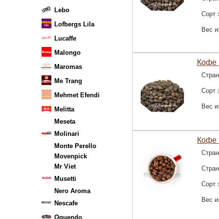
Lebo
Сорт 
Lofbergs Lila
Вес и
Lucaffe
Malongo
Кофе 
Maromas
Стран
Me Trang
Сорт 
Mehmet Efendi
Вес и
Melitta
Meseta
Molinari
Кофе 
Monte Perello
Стран
Movenpick
Mr Viet
Стра
Musetti
Сорт 
Nero Aroma
Вес и
Nescafe
Oquendo