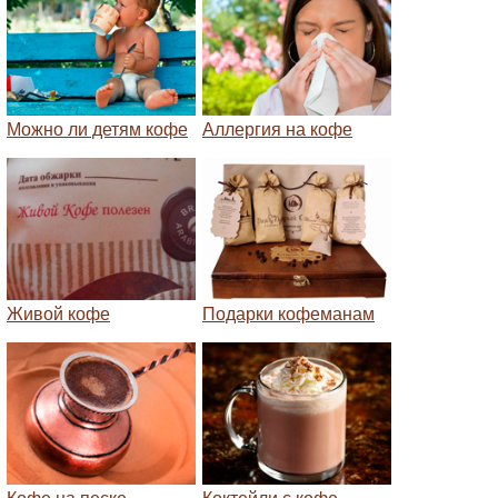
Можно ли детям кофе
Аллергия на кофе
Живой кофе
Подарки кофеманам