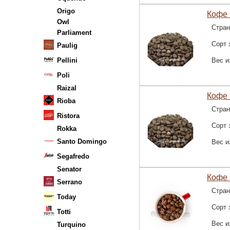
Origo
Кофе 
Owl
Стран
Parliament
Сорт 
Paulig
Pellini
Вес и
Poli
Raizal
Кофе 
Rioba
Стран
Ristora
Сорт 
Rokka
Santo Domingo
Вес и
Segafredo
Senator
Кофе 
Serrano
Стран
Today
Сорт 
Totti
Вес и
Turquino