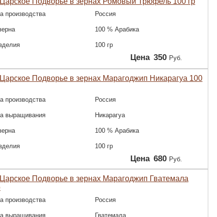
Царское Подворье в зернах Ромовый Трюфель 100 гр
а производства
Россия
зерна
100 % Арабика
зделия
100 гр
Цена
350
Руб.
Царское Подворье в зернах Марагоджип Никарагуа 100
а производства
Россия
на выращивания
Никарагуа
зерна
100 % Арабика
зделия
100 гр
Цена
680
Руб.
Царское Подворье в зернах Марагоджип Гватемала
р
а производства
Россия
на выращивания
Гватемала