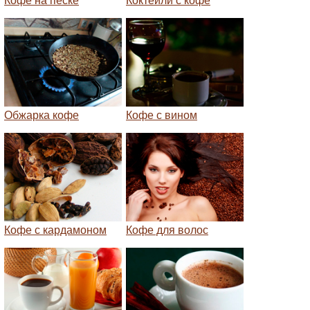
Кофе на песке
Коктейли с кофе
Обжарка кофе
Кофе с вином
Кофе с кардамоном
Кофе для волос