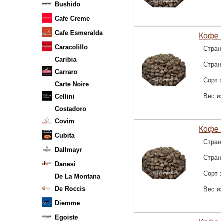
Bushido
Cafe Creme
Cafe Esmeralda
Кофе 
Caracolillo
Стран
Caribia
Стра
Carraro
Сорт 
Carte Noire
Вес и
Cellini
Costadoro
Covim
Кофе 
Cubita
Стран
Dallmayr
Стра
Danesi
Сорт 
De La Montana
De Roccis
Вес и
Diemme
Egoiste