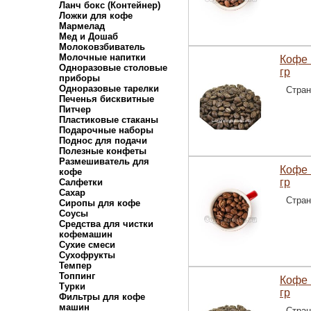
Ланч бокс (Контейнер)
Ложки для кофе
Мармелад
Мед и Дошаб
Молоковзбиватель
Молочные напитки
Кофе 
Одноразовые столовые
гр
приборы
Одноразовые тарелки
Стран
Печенья бисквитные
Питчер
Пластиковые стаканы
Подарочные наборы
Поднос для подачи
Полезные конфеты
Размешиватель для
Кофе 
кофе
гр
Салфетки
Сахар
Стран
Сиропы для кофе
Соусы
Средства для чистки
кофемашин
Сухие смеси
Сухофрукты
Темпер
Топпинг
Кофе 
Турки
гр
Фильтры для кофе
машин
Стран