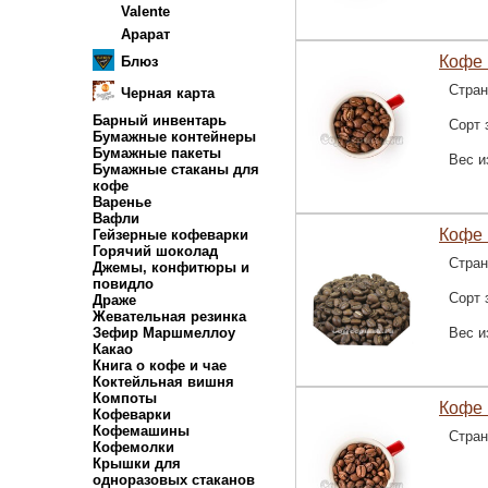
Valente
Арарат
Кофе 
Блюз
Стран
Черная карта
Барный инвентарь
Сорт 
Бумажные контейнеры
Бумажные пакеты
Вес и
Бумажные стаканы для
кофе
Варенье
Вафли
Кофе 
Гейзерные кофеварки
Горячий шоколад
Стран
Джемы, конфитюры и
повидло
Сорт 
Драже
Жевательная резинка
Зефир Маршмеллоу
Вес и
Какао
Книга о кофе и чае
Коктейльная вишня
Компоты
Кофе 
Кофеварки
Кофемашины
Стран
Кофемолки
Крышки для
одноразовых стаканов