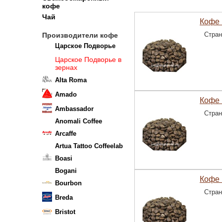
кофе
Чай
Кофе 
Стран
Производители кофе
Царское Подворье
Царское Подворье в
зернах
Alta Roma
Amado
Кофе 
Ambassador
Стран
Anomali Coffee
Arcaffe
Artua Tattoo Coffeelab
Boasi
Bogani
Кофе 
Bourbon
Стран
Breda
Bristot