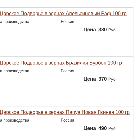
Царское Подворье в зернах Апельсиновый Раф 100 гр
а производства
Россия
Цена
330
Руб.
Царское Подворье в зернах Бразилия Бурбон 100 гр
а производства
Россия
Цена
370
Руб.
Царское Подворье в зернах Папуа Новая Гвинея 100 гр
а производства
Россия
Цена
490
Руб.