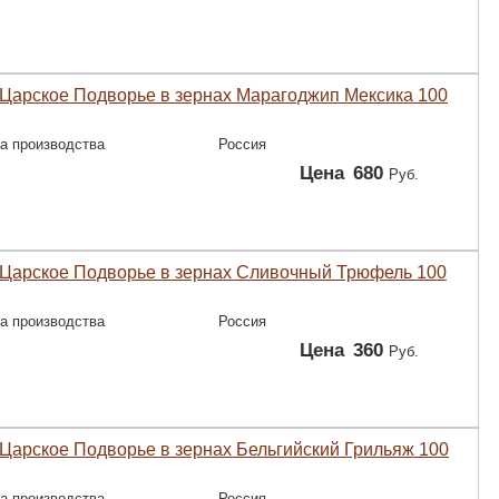
Царское Подворье в зернах Марагоджип Мексика 100
а производства
Россия
Цена
680
Руб.
Царское Подворье в зернах Сливочный Трюфель 100
а производства
Россия
Цена
360
Руб.
Царское Подворье в зернах Бельгийский Грильяж 100
а производства
Россия