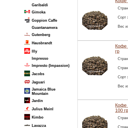
Кофе 
Garibaldi
Стран
Gimoka
Сорт 
Goppion Caffe
Вес и
Guantanamera
Gutenberg
Hausbrandt
Кофе 
гр
Illy
Impresso
Стран
Impresto (Impassion)
Стра
Jacobs
Сорт 
Jaguari
Вес и
Jamaica Blue
Mountain
Jardin
Кофе 
Julius Meinl
100 г
Kimbo
Стран
Lavazza
Стра