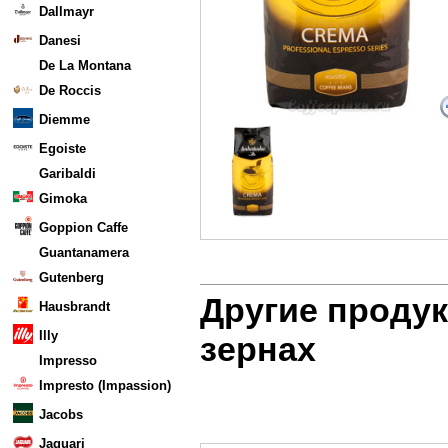
Dallmayr
Danesi
De La Montana
De Roccis
Diemme
Egoiste
Garibaldi
Gimoka
Goppion Caffe
Guantanamera
Gutenberg
Другие проду
Hausbrandt
Illy
зернах
Impresso
Impresto (Impassion)
Jacobs
Jaguari