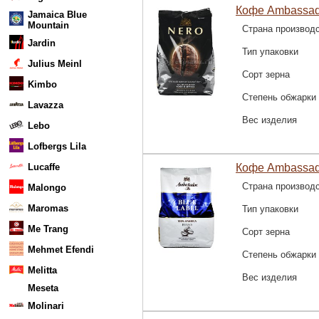
Кофе Ambassado
Jamaica Blue
Mountain
Страна производ
Jardin
Тип упаковки
Julius Meinl
Сорт зерна
Kimbo
Степень обжарки
Lavazza
Вес изделия
Lebo
Lofbergs Lila
Lucaffe
Кофе Ambassado
Страна производ
Malongo
Maromas
Тип упаковки
Me Trang
Сорт зерна
Mehmet Efendi
Степень обжарки
Melitta
Вес изделия
Meseta
Molinari