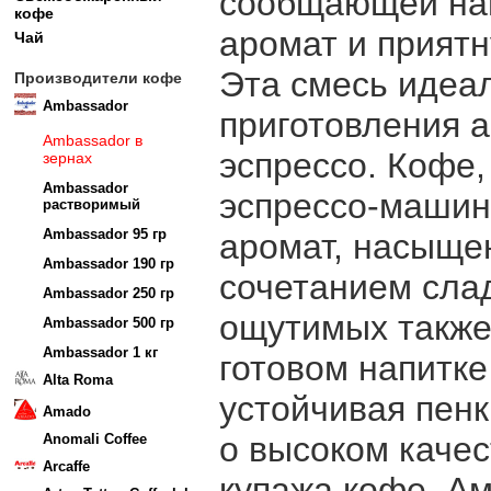
сообщающей на
кофе
аромат и приятн
Чай
Эта смесь идеа
Производители кофе
Ambassador
приготовления 
Ambassador в
эспрессо. Кофе,
зернах
Ambassador
эспрессо-машин
растворимый
Ambassador 95 гр
аромат, насыще
Ambassador 190 гр
сочетанием слад
Ambassador 250 гр
ощутимых также
Ambassador 500 гр
Ambassador 1 кг
готовом напитке
Alta Roma
устойчивая пен
Amado
о высоком качес
Anomali Coffee
Arcaffe
купажа кофе. А