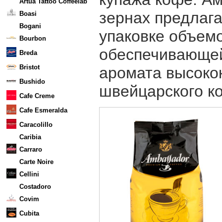
Artua Tattoo Coffeelab
зернах предлага
Boasi
Bogani
упаковке объемо
Bourbon
обеспечивающей
Breda
Bristot
аромата высоко
Bushido
швейцарского к
Cafe Creme
Cafe Esmeralda
Caracolillo
Caribia
Carraro
Carte Noire
Cellini
Costadoro
Covim
Cubita