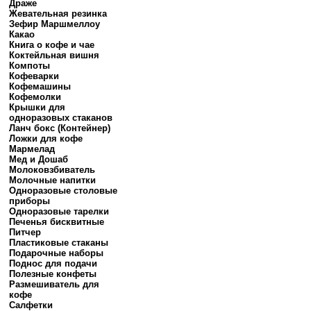
Драже
Жевательная резинка
Зефир Маршмеллоу
Какао
Книга о кофе и чае
Коктейльная вишня
Компоты
Кофеварки
Кофемашины
Кофемолки
Крышки для
одноразовых стаканов
Ланч бокс (Контейнер)
Ложки для кофе
Мармелад
Мед и Дошаб
Молоковзбиватель
Молочные напитки
Одноразовые столовые
приборы
Одноразовые тарелки
Печенья бисквитные
Питчер
Пластиковые стаканы
Подарочные наборы
Поднос для подачи
Полезные конфеты
Размешиватель для
кофе
Салфетки