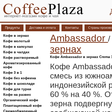
Продукты
Доставка и оплата
Контакты
Страны произво
Ambassador
Кофе в зернах
Кофе молотый
зернах
Кофе в капсулах
Кофе в чалдах
Кофе Ambassador в зернах Crema 1
Кофе растворимый
Ароматизированный
Кофе Ambassado
кофе
Кофе 3 в 1
смесь из южноа
Кофе без кофеина
индонезийской 
Кофе в шоколаде
Кофе для турки
60 % на 40 %. 
Кофе на развес
Органический кофе
зерна подвергн
Плантационный кофе
Свежеобжаренный