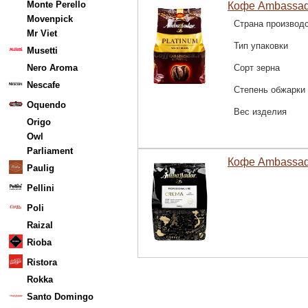
Monte Perello
Кофе Ambassado
Movenpick
Страна производ
Mr Viet
Тип упаковки
Musetti
Nero Aroma
Сорт зерна
Nescafe
Степень обжарки
Oquendo
Вес изделия
Origo
Owl
Parliament
Кофе Ambassador
Paulig
Pellini
Poli
Raizal
Rioba
Ristora
Rokka
Santo Domingo