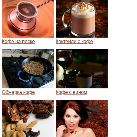
Кофе на песке
Коктейли с кофе
Обжарка кофе
Кофе с вином