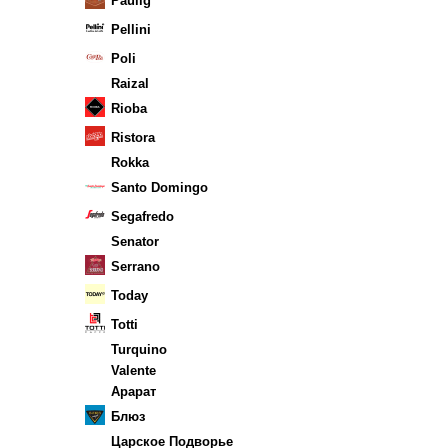
Paulig
Pellini
Poli
Raizal
Rioba
Ristora
Rokka
Santo Domingo
Segafredo
Senator
Serrano
Today
Totti
Turquino
Valente
Арарат
Блюз
Царское Подворье