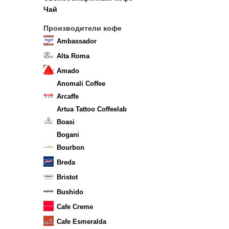
Чай
Производители кофе
Ambassador
Alta Roma
Amado
Anomali Coffee
Arcaffe
Artua Tattoo Coffeelab
Boasi
Bogani
Bourbon
Breda
Bristot
Bushido
Cafe Creme
Cafe Esmeralda