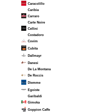
Caracolillo
Caribia
Carraro
Carte Noire
Cellini
Costadoro
Covim
Cubita
Dallmayr
Danesi
De La Montana
De Roccis
Diemme
Egoiste
Garibaldi
Gimoka
Goppion Caffe