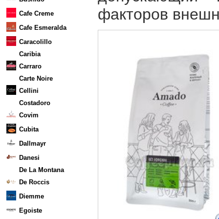
факторов внешн
Cafe Creme
Cafe Esmeralda
Caracolillo
Caribia
Carraro
Carte Noire
Cellini
Costadoro
Covim
Cubita
Dallmayr
Danesi
De La Montana
De Roccis
Diemme
Egoiste