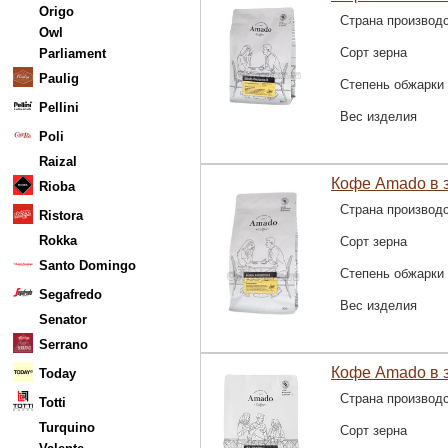
Origo
Страна производ
Owl
Сорт зерна
Parliament
Paulig
Степень обжарки
Pellini
Вес изделия
Poli
Raizal
Кофе Amado в з
Rioba
Страна производ
Ristora
Rokka
Сорт зерна
Santo Domingo
Степень обжарки
Segafredo
Вес изделия
Senator
Serrano
Кофе Amado в з
Today
Страна производ
Totti
Turquino
Сорт зерна