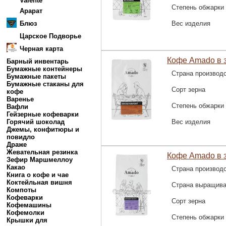
Valente
Степень обжарки
Арарат
Блюз
Вес изделия
Царское Подворье
Черная карта
Кофе Amado в 
Барный инвентарь
Бумажные контейнеры
Страна производ
Бумажные пакеты
Бумажные стаканы для
Сорт зерна
кофе
Варенье
Степень обжарки
Вафли
Гейзерные кофеварки
Горячий шоколад
Вес изделия
Джемы, конфитюры и
повидло
Драже
Жевательная резинка
Кофе Amado в з
Зефир Маршмеллоу
Какао
Страна производ
Книга о кофе и чае
Коктейльная вишня
Страна выращив
Компоты
Кофеварки
Сорт зерна
Кофемашины
Кофемолки
Степень обжарки
Крышки для