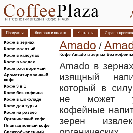
Продукты
Доставка и оплата
Контакты
Страны произво
Amado
Amad
Кофе в зернах
/
Кофе молотый
Кофе Amado в зернах Без кофеина
Кофе в капсулах
Кофе в чалдах
Amado в зернах
Кофе растворимый
изящный нап
Ароматизированный
кофе
который в сил
Кофе 3 в 1
Кофе без кофеина
не может уп
Кофе в шоколаде
Кофе для турки
кофейные напит
Кофе на развес
зерен извле
Органический кофе
Плантационный кофе
органиче
Свежеобжаренный