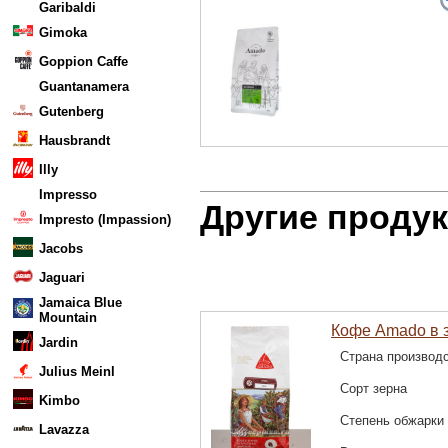
Garibaldi
Gimoka
Goppion Caffe
Guantanamera
Gutenberg
Hausbrandt
Illy
Impresso
Другие проду
Impresto (Impassion)
Jacobs
Jaguari
Jamaica Blue
Mountain
Кофе Amado в з
Jardin
Страна производ
Julius Meinl
Сорт зерна
Kimbo
Степень обжарки
Lavazza