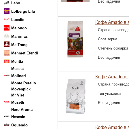
Вес изделия
Lebo
Lofbergs Lila
Lucaffe
Кофе Amado в з
Malongo
Страна производ
Maromas
Сорт зерна
Me Trang
Степень обжарки
Mehmet Efendi
Вес изделия
Melitta
Meseta
Molinari
Кофе Amado в 
Monte Perello
Страна производ
Movenpick
Тип упаковки
Mr Viet
Musetti
Вес изделия
Nero Aroma
Nescafe
Oquendo
Кофе Amado в з