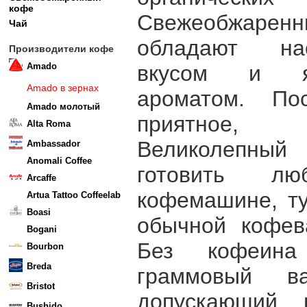
кофе
Свежеобжаренн
Чай
обладают на
Производители кофе
Amado
вкусом и яр
Amado в зернах
ароматом. По
Amado молотый
приятное, 
Alta Roma
Великолепны
Ambassador
Anomali Coffee
готовить л
Arcaffe
кофемашине, ту
Artua Tattoo Coffeelab
Boasi
обычной кофев
Bogani
Без кофеина
Bourbon
Breda
граммовый в
Bristot
допускающий в
Bushido