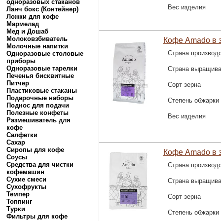
одноразовых стаканов
Вес изделия
Ланч бокс (Контейнер)
Ложки для кофе
Мармелад
Мед и Дошаб
Молоковзбиватель
Кофе Amado в з
Молочные напитки
Страна производ
Одноразовые столовые
приборы
Одноразовые тарелки
Страна выращив
Печенья бисквитные
Питчер
Сорт зерна
Пластиковые стаканы
Подарочные наборы
Степень обжарки
Поднос для подачи
Полезные конфеты
Вес изделия
Размешиватель для
кофе
Салфетки
Сахар
Сиропы для кофе
Кофе Amado в з
Соусы
Средства для чистки
Страна производ
кофемашин
Сухие смеси
Страна выращив
Сухофрукты
Темпер
Сорт зерна
Топпинг
Турки
Степень обжарки
Фильтры для кофе