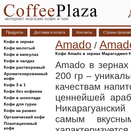
Продукты
Доставка и оплата
Контакты
Страны произво
Amado
Amado
Кофе в зернах
/
Кофе молотый
Кофе Amado в зернах Марагоджип Н
Кофе в капсулах
Кофе в чалдах
Amado в зернах
Кофе растворимый
200 гр – уникал
Ароматизированный
кофе
качествам напит
Кофе 3 в 1
Кофе без кофеина
ценнейшей араб
Кофе в шоколаде
Кофе для турки
Никарагуанский
Кофе на развес
самым вкусны
Органический кофе
Плантационный
характеризует
кофе