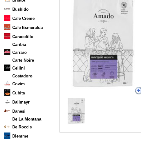
Bristot
Bushido
Cafe Creme
Cafe Esmeralda
Caracolillo
Caribia
Carraro
Carte Noire
Cellini
Costadoro
Covim
Cubita
Dallmayr
Danesi
De La Montana
De Roccis
Diemme