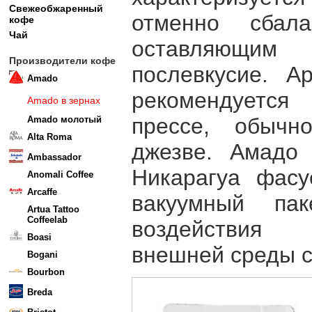
Свежеобжаренный
отменно сбала
кофе
Чай
оставляющим 
Производители кофе
послевкусие. 
Amado
рекомендуется
Amado в зернах
прессе, обычн
Amado молотый
Alta Roma
джезве. Амадо
Ambassador
Никарагуа фасу
Anomali Coffee
Arcaffe
вакуумный пак
Artua Tattoo
Coffeelab
воздействия 
Boasi
внешней среды с
Bogani
Bourbon
Breda