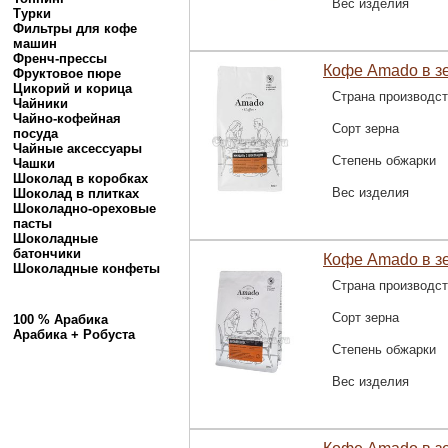
Вес изделия
Турки
Фильтры для кофе
машин
Френч-прессы
Кофе Amado в з
Фруктовое пюре
Цикорий и корица
Страна производс
Чайники
Чайно-кофейная
Сорт зерна
посуда
Чайные аксессуары
Степень обжарки
Чашки
Шоколад в коробках
Вес изделия
Шоколад в плитках
Шоколадно-ореховые
пасты
Шоколадные
батончики
Кофе Amado в зе
Шоколадные конфеты
Страна производс
Сорт зерна
100 % Арабика
Арабика + Робуста
Степень обжарки
Вес изделия