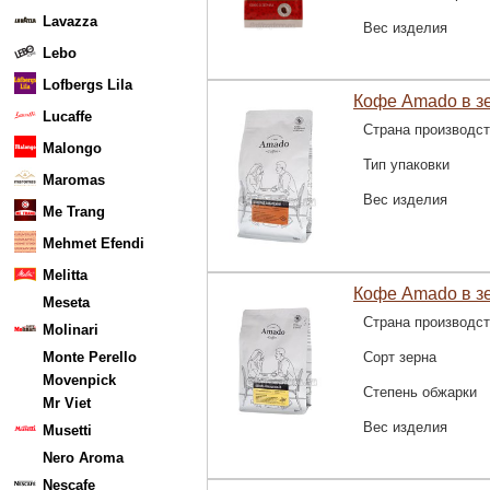
Lavazza
Вес изделия
Lebo
Lofbergs Lila
Кофе Amado в з
Lucaffe
Страна производс
Malongo
Тип упаковки
Maromas
Вес изделия
Me Trang
Mehmet Efendi
Melitta
Кофе Amado в зе
Meseta
Страна производс
Molinari
Monte Perello
Сорт зерна
Movenpick
Степень обжарки
Mr Viet
Вес изделия
Musetti
Nero Aroma
Nescafe