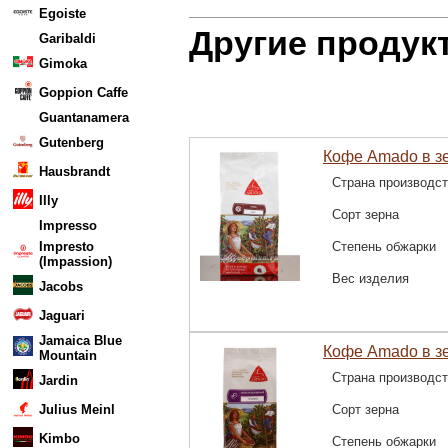
Egoiste
Другие продук
Garibaldi
Gimoka
Goppion Caffe
Guantanamera
Gutenberg
Кофе Amado в зе
Hausbrandt
Страна производс
Illy
Сорт зерна
Impresso
Impresto
Степень обжарки
(Impassion)
Вес изделия
Jacobs
Jaguari
Jamaica Blue
Кофе Amado в зе
Mountain
Страна производс
Jardin
Julius Meinl
Сорт зерна
Kimbo
Степень обжарки