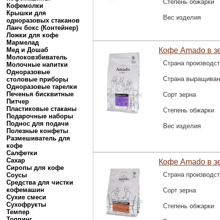
Степень обжарки
Кофемолки
Крышки для
Вес изделия
одноразовых стаканов
Ланч бокс (Контейнер)
Ложки для кофе
Мармелад
Мед и Дошаб
Кофе Amado в з
Молоковзбиватель
Страна производс
Молочные напитки
Одноразовые
Страна выращиван
столовые приборы
Одноразовые тарелки
Печенья бисквитные
Сорт зерна
Питчер
Пластиковые стаканы
Степень обжарки
Подарочные наборы
Поднос для подачи
Вес изделия
Полезные конфеты
Размешиватель для
кофе
Салфетки
Сахар
Кофе Amado в з
Сиропы для кофе
Страна производс
Соусы
Средства для чистки
кофемашин
Сорт зерна
Сухие смеси
Сухофрукты
Степень обжарки
Темпер
Топпинг