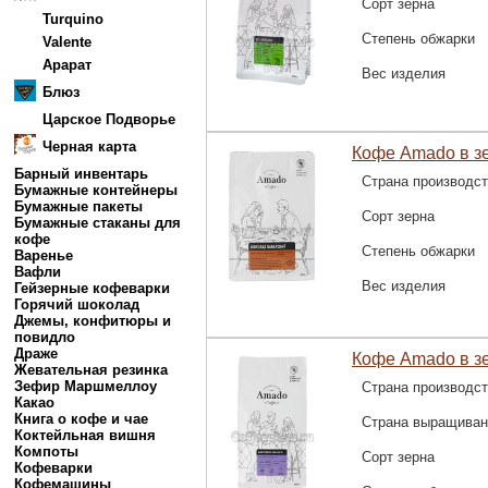
Сорт зерна
Turquino
Степень обжарки
Valente
Арарат
Вес изделия
Блюз
Царское Подворье
Черная карта
Кофе Amado в з
Барный инвентарь
Страна производс
Бумажные контейнеры
Бумажные пакеты
Сорт зерна
Бумажные стаканы для
кофе
Степень обжарки
Варенье
Вафли
Вес изделия
Гейзерные кофеварки
Горячий шоколад
Джемы, конфитюры и
повидло
Драже
Кофе Amado в з
Жевательная резинка
Зефир Маршмеллоу
Страна производс
Какао
Книга о кофе и чае
Страна выращиван
Коктейльная вишня
Компоты
Сорт зерна
Кофеварки
Кофемашины