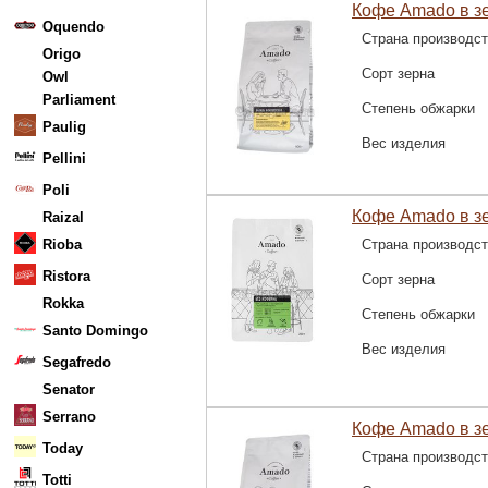
Кофе Amado в зе
Oquendo
Страна производс
Origo
Сорт зерна
Owl
Parliament
Степень обжарки
Paulig
Вес изделия
Pellini
Poli
Кофе Amado в зе
Raizal
Rioba
Страна производс
Ristora
Сорт зерна
Rokka
Степень обжарки
Santo Domingo
Вес изделия
Segafredo
Senator
Serrano
Кофе Amado в зе
Today
Страна производс
Totti