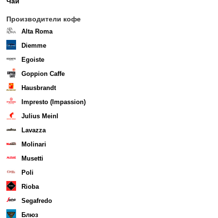
Чай
Производители кофе
Alta Roma
Diemme
Egoiste
Goppion Caffe
Hausbrandt
Impresto (Impassion)
Julius Meinl
Lavazza
Molinari
Musetti
Poli
Rioba
Segafredo
Блюз