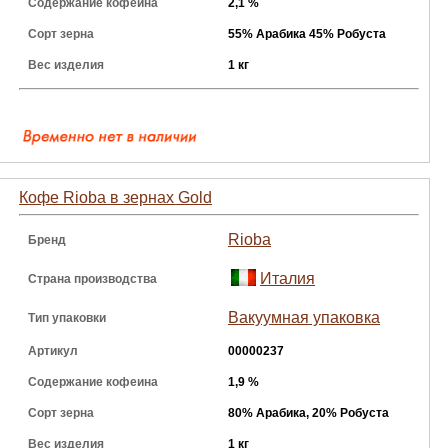
Содержание кофеина
2,1 %
Сорт зерна
55% Арабика 45% Робуста
Вес изделия
1 кг
Кофе Rioba в зернах Gold
Rioba
Бренд
Италия
Страна производства
Вакуумная упаковка
Тип упаковки
Артикул
00000237
Содержание кофеина
1,9 %
Сорт зерна
80% Арабика, 20% Робуста
Вес изделия
1 кг