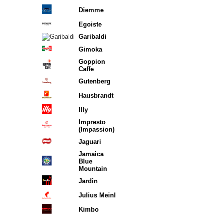
Diemme
Egoiste
Garibaldi
Gimoka
Goppion
Caffe
Gutenberg
Hausbrandt
Illy
Impresto
(Impassion)
Jaguari
Jamaica
Blue
Mountain
Jardin
Julius Meinl
Kimbo