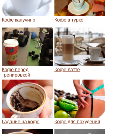
Кофе капучино
Кофе в турке
Кофе перед
Кофе латте
тренировкой
Гадание на кофе
Кофе для похудения