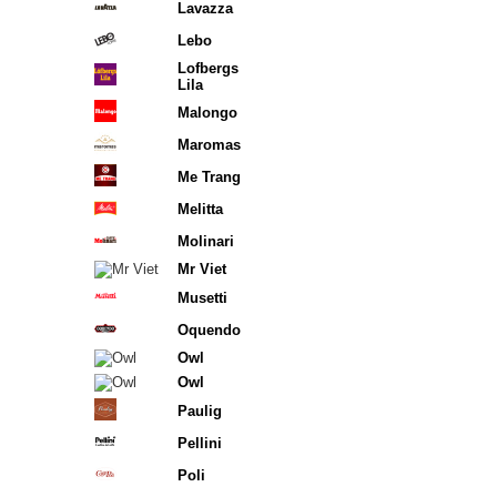
Lavazza
Lebo
Lofbergs
Lila
Malongo
Maromas
Me Trang
Melitta
Molinari
Mr Viet
Musetti
Oquendo
Owl
Owl
Paulig
Pellini
Poli