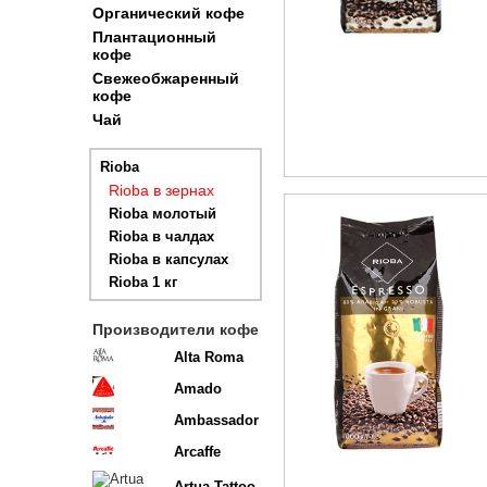
Органический кофе
Плантационный
кофе
Свежеобжаренный
кофе
Чай
Rioba
Rioba в зернах
Rioba молотый
Rioba в чалдах
Rioba в капсулах
Rioba 1 кг
Производители кофе
Alta Roma
Amado
Ambassador
Arcaffe
Artua Tattoo