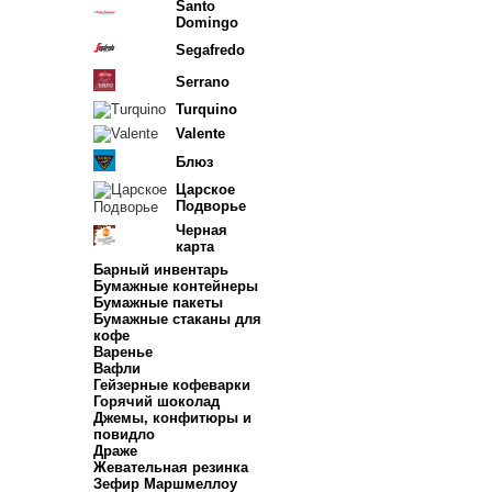
Santo
Domingo
Segafredo
Serrano
Turquino
Valente
Блюз
Царское
Подворье
Черная
карта
Барный инвентарь
Бумажные контейнеры
Бумажные пакеты
Бумажные стаканы для
кофе
Варенье
Вафли
Гейзерные кофеварки
Горячий шоколад
Джемы, конфитюры и
повидло
Драже
Жевательная резинка
Зефир Маршмеллоу