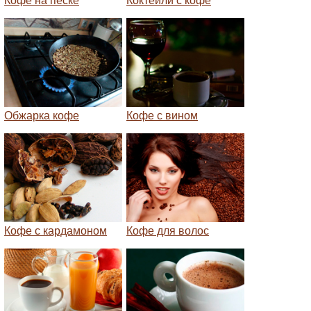
Кофе на песке
Коктейли с кофе
Обжарка кофе
Кофе с вином
Кофе с кардамоном
Кофе для волос