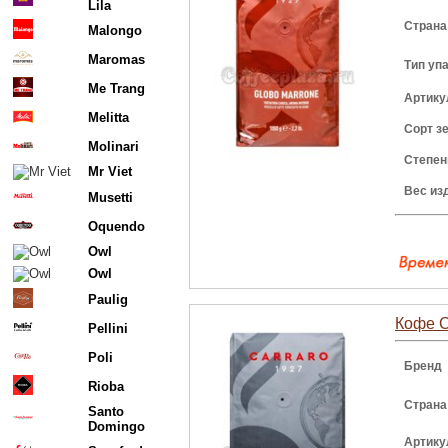
Lila
Страна
Malongo
Maromas
Тип уп
Me Trang
Артику
Melitta
Сорт з
Molinari
Степен
Mr Viet
Вес из
Musetti
Oquendo
Owl
Owl
Paulig
Кофе Ca
Pellini
Poli
Бренд
Rioba
Страна
Santo
Domingo
Артику