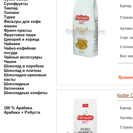
Сухофрукты
Бренд
Темпер
Топпинг
Турки
Страна
Фильтры для кофе
машин
Артику
Френч-прессы
Фруктовое пюре
Сорт з
Цикорий и корица
Чайники
Степен
Чайно-кофейная
посуда
Вес из
Чайные аксессуары
Чашки
Шоколад в коробках
Шоколад в плитках
Шоколадно-ореховые
пасты
Шоколадные
батончики
Шоколадные конфеты
Кофе Ca
100 % Арабика
Бренд
Арабика + Робуста
Артику
Страна