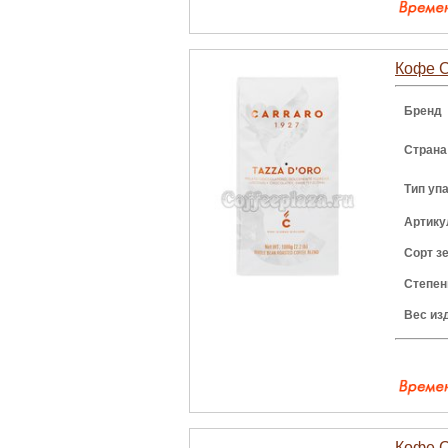
Кофе Ca
Бренд
Страна
Тип уп
Артику
Сорт з
Степен
Вес из
Кофе C