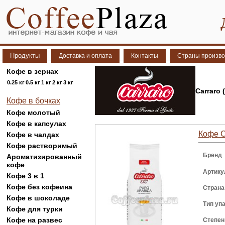
Продукты
Доставка и оплата
Контакты
Страны произво
Кофе в зернах
0.25 кг
0.5 кг
1 кг
2 кг
3 кг
Carraro 
Кофе в бочках
Кофе молотый
Кофе в капсулах
Кофе Ca
Кофе в чалдах
Кофе растворимый
Бренд
Ароматизированный
кофе
Артику
Кофе 3 в 1
Кофе без кофеина
Страна
Кофе в шоколаде
Тип уп
Кофе для турки
Кофе на развес
Степен