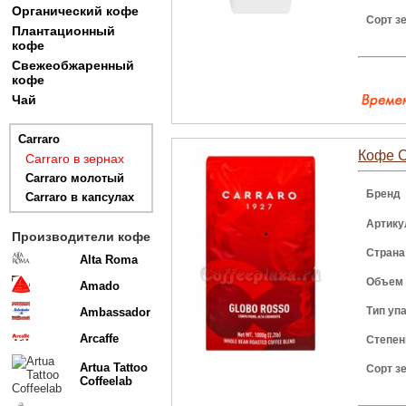
Органический кофе
Сорт з
Плантационный
кофе
Свежеобжаренный
кофе
Чай
Carraro
Кофе C
Carraro в зернах
Carraro молотый
Бренд
Carraro в капсулах
Артику
Производители кофе
Страна
Alta Roma
Объем
Amado
Тип уп
Ambassador
Arcaffe
Степен
Artua Tattoo
Сорт з
Coffeelab