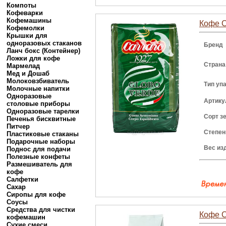
Компоты
Кофеварки
Кофемашины
Кофе C
Кофемолки
Крышки для
одноразовых стаканов
Бренд
Ланч бокс (Контейнер)
Ложки для кофе
Страна
Мармелад
Мед и Дошаб
Молоковзбиватель
Тип уп
Молочные напитки
Одноразовые
Артику
столовые приборы
Одноразовые тарелки
Сорт з
Печенья бисквитные
Питчер
Степен
Пластиковые стаканы
Подарочные наборы
Вес из
Поднос для подачи
Полезные конфеты
Размешиватель для
кофе
Салфетки
Сахар
Сиропы для кофе
Соусы
Средства для чистки
Кофе Ca
кофемашин
Сухие смеси