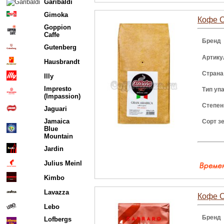
Garibaldi
Gimoka
Кофе C
Goppion
Caffe
Бренд
Gutenberg
Артику
Hausbrandt
Страна
Illy
Impresto
Тип уп
(Impassion)
Степен
Jaguari
Jamaica
Сорт з
Blue
Mountain
Jardin
Julius Meinl
Kimbo
Lavazza
Кофе C
Lebo
Бренд
Lofbergs