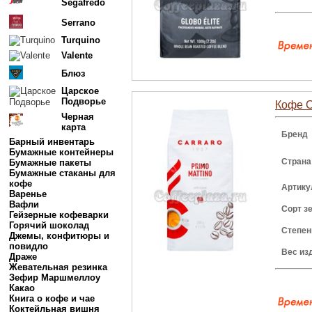
Segafredo
Serrano
Turquino
Valente
Блюз
Царское
Подворье
Кофе Ca
Черная
карта
Бренд
Барный инвентарь
Бумажные контейнеры
Страна
Бумажные пакеты
Бумажные стаканы для
кофе
Артику
Варенье
Вафли
Сорт з
Гейзерные кофеварки
Горячий шоколад
Степен
Джемы, конфитюры и
повидло
Вес из
Драже
Жевательная резинка
Зефир Маршмеллоу
Какао
Книга о кофе и чае
Коктейльная вишня