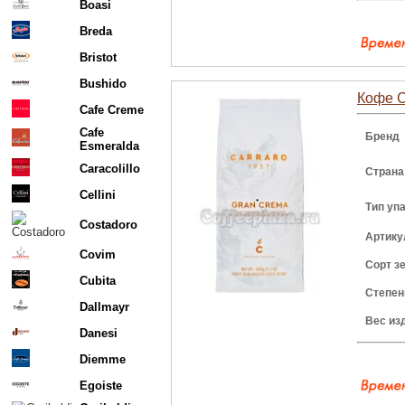
Boasi
Breda
Bristot
Bushido
Кофе Ca
Cafe Creme
Cafe
Бренд
Esmeralda
Caracolillo
Страна
Cellini
Тип уп
Costadoro
Артику
Covim
Сорт з
Cubita
Степен
Dallmayr
Вес из
Danesi
Diemme
Egoiste