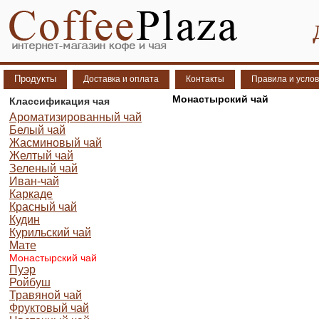
Продукты
Доставка и оплата
Контакты
Правила и усло
Монастырский чай
Классификация чая
Ароматизированный чай
Белый чай
Жасминовый чай
Желтый чай
Зеленый чай
Иван-чай
Каркаде
Красный чай
Кудин
Курильский чай
Мате
Монастырский чай
Пуэр
Ройбуш
Травяной чай
Фруктовый чай