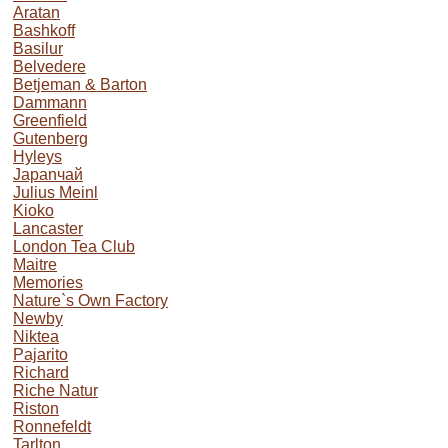
Aratan
Bashkoff
Basilur
Belvedere
Betjeman & Barton
Dammann
Greenfield
Gutenberg
Hyleys
Japanчай
Julius Meinl
Kioko
Lancaster
London Tea Club
Maitre
Memories
Nature`s Own Factory
Newby
Niktea
Pajarito
Richard
Riche Natur
Riston
Ronnefeldt
Tarlton